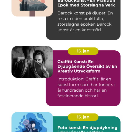
Barock konst - En Praktfull
Epok med Storslagna Verk
Barock konst på djupet: En
resa in i den praktfulla,
storslagna epoken Barock
konst är en konstnärl...
15. jan
Graffiti Konst: En
Djupgående Översikt av En
Kreativ Utrycksform
Introduktion: Graffiti är en
konstform som har funnits i
århundraden och har en
fascinerande histori...
15. jan
Foto konst: En djupdykning