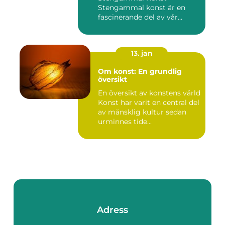
Stengammal konst är en
fascinerande del av vår
mänskliga historia...
13. jan
Om konst: En grundlig
översikt
En översikt av konstens värld
Konst har varit en central del
av mänsklig kultur sedan
urminnes tide...
Adress