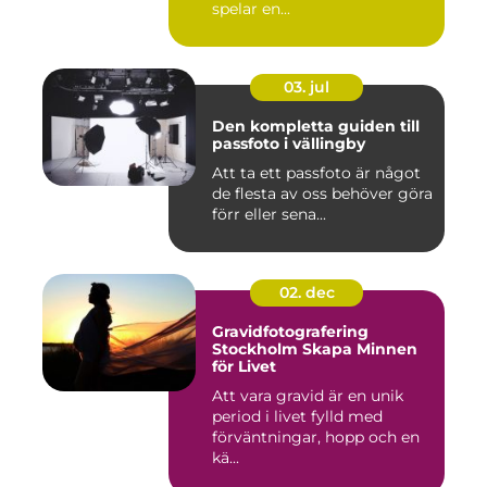
spelar en...
03. jul
Den kompletta guiden till
passfoto i vällingby
Att ta ett passfoto är något
de flesta av oss behöver göra
förr eller sena...
02. dec
Gravidfotografering
Stockholm Skapa Minnen
för Livet
Att vara gravid är en unik
period i livet fylld med
förväntningar, hopp och en
kä...