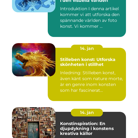
i den visuella världen
Introduktion I denna artikel
kommer vi att utforska den
spännande världen av foto
konst. Vi kommer ...
14. jan
Stilleben konst: Utforska
skönheten i stillhet
Inledning: Stilleben konst,
även känt som nature morte,
är en genre inom konsten
som har fascinerat...
14. jan
Konstinspiration: En
djupdykning i konstens
kreativa källor