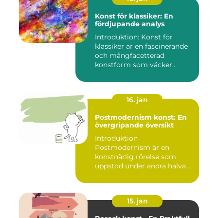
Konst för klassiker: En
fördjupande analys
Introduktion: Konst för
klassiker är en fascinerande
och mångfacetterad
konstform som väcker
intress...
16. jan
Postmodernism konst: En
övergripande översikt
Introduktion
Postmodernism är en
konstnärlig rörelse som
uppstod under andra halvan
av det 20:e århu...
15. jan