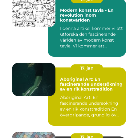
Modern konst tavla - En
revolution inom
konstvärlden
I denna artikel kommer vi att
utforska den fascinerande
världen av modern konst
tavla. Vi kommer att...
17. jan
Aboriginal Art: En
fascinerande undersökning
av en rik konsttradition
Aboriginal Art: En
fascinerande undersökning
av en rik konsttradition En
övergripande, grundlig öv...
17. jan