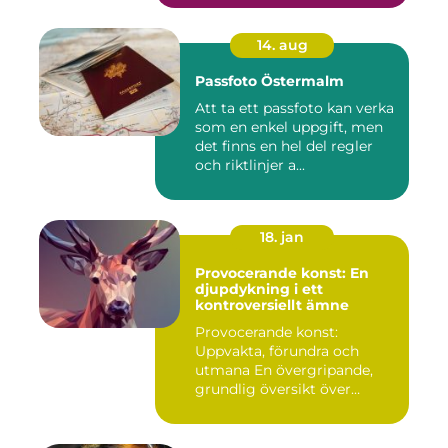
14. aug
Passfoto Östermalm
Att ta ett passfoto kan verka
som en enkel uppgift, men
det finns en hel del regler
och riktlinjer a...
18. jan
Provocerande konst: En
djupdykning i ett
kontroversiellt ämne
Provocerande konst:
Uppvakta, förundra och
utmana En övergripande,
grundlig översikt över
"provoce...