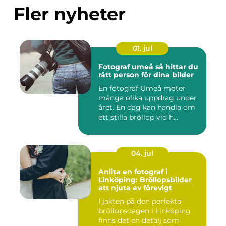
Fler nyheter
01. jul
Fotograf umeå så hittar du
rätt person för dina bilder
En fotograf Umeå möter
många olika uppdrag under
året. En dag kan handla om
ett stilla bröllop vid h...
04. jul
Anlita en fotograf i
Linköping: Bröllopsbilder
att njuta av förevigt
I jakten på den perfekta
bröllopsdagen i Linköping
finns det en detalj som