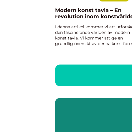
Modern konst tavla – En
revolution inom konstvärld
I denna artikel kommer vi att utforsk
den fascinerande världen av modern
konst tavla. Vi kommer att ge en
grundlig översikt av denna konstfor
utforska olika typer av moderna
konstverk och deras popularitet sam
diskutera hur de skiljer sig från va...