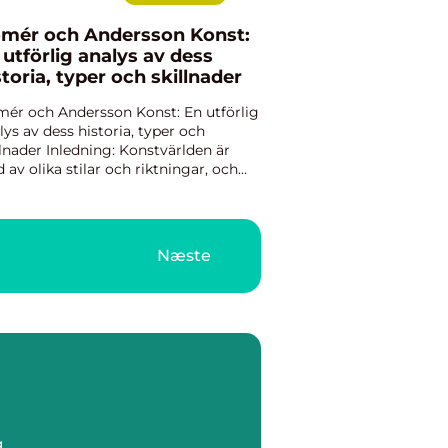
mér och Andersson Konst:
 utförlig analys av dess
storia, typer och skillnader
ér och Andersson Konst: En utförlig
lys av dess historia, typer och
llnader Inledning: Konstvärlden är
ld av olika stilar och riktningar, och
ér och Andersson Konst är inget
antag. I denna artikel kommer vi att
en övergripande öv...
Næste
g