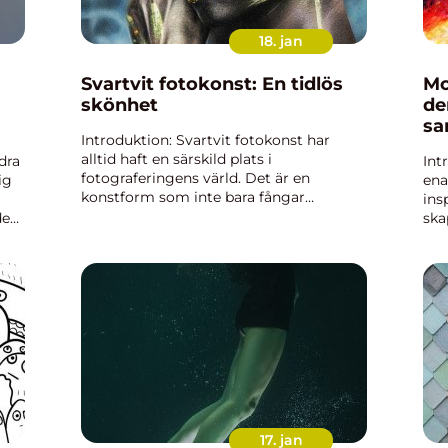
18. jan
Svartvit fotokonst: En tidlös
Mo
skönhet
de
sa
Introduktion: Svartvit fotokonst har
alltid haft en särskild plats i
dra
Int
fotograferingens värld. Det är en
ig
ena
konstform som inte bara fångar
ins
ögonblicket, utan också berättar en
de
ska
historia genom sin specifika estetik. I
r
sub
denna artikel kommer vi att utforska
ta
dis
sva...
art
öve.
17. jan