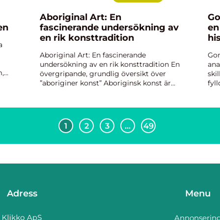
Aboriginal Art: En
Go
en
fascinerande undersökning av
en
en rik konsttradition
hi
a
Aboriginal Art: En fascinerande
Gom
undersökning av en rik konsttradition En
ana
m,
övergripande, grundlig översikt över
ski
”aboriginer konst” Aboriginsk konst är
fyl
t
en mångsidig och kreativ konstform
Gom
som har rötter i Australiens
und
urbefolkning. Det är en k...
ge 
1
2
3
…
49
Adress
Menu
Annonserin