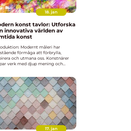
18. jan
dern konst tavlor: Utforska
n innovativa världen av
mtida konst
roduktion: Modernt måleri har
stående förmåga att förbrylla,
pirera och utmana oss. Konstnärer
par verk med djup mening och
versiva budskap som sätter igång
kussioner och reflektioner. Denna
ikel kommer att ge en övergripande
..
17. jan