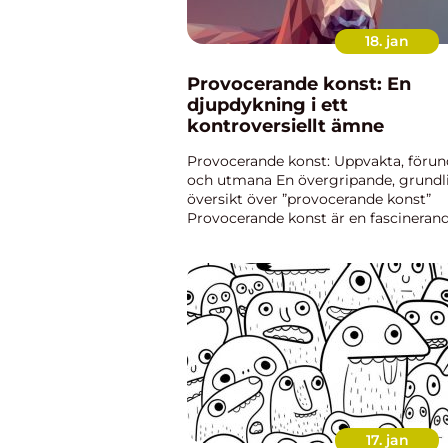
18. jan
Provocerande konst: En
djupdykning i ett
kontroversiellt ämne
Provocerande konst: Uppvakta, förun
och utmana En övergripande, grundl
översikt över ”provocerande konst”
Provocerande konst är en fascineran
och mångfacetterad genre som syfta
till att väcka starka känslor, ifrågasät
normer och...
17. jan