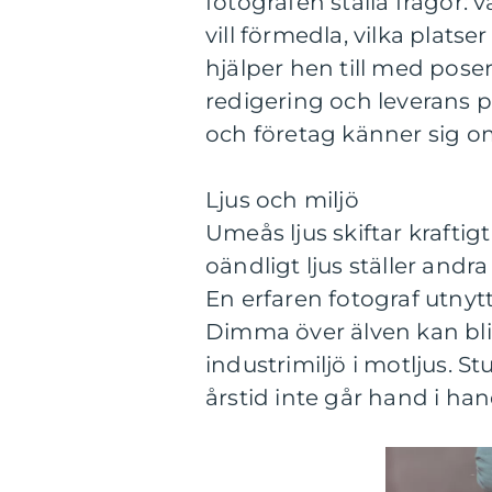
fotografen ställa frågor: v
vill förmedla, vilka plats
hjälper hen till med poser
redigering och leverans p
och företag känner sig 
Ljus och miljö
Umeås ljus skiftar krafti
oändligt ljus ställer andr
En erfaren fotograf utnytt
Dimma över älven kan bli
industrimiljö i motljus. 
årstid inte går hand i h