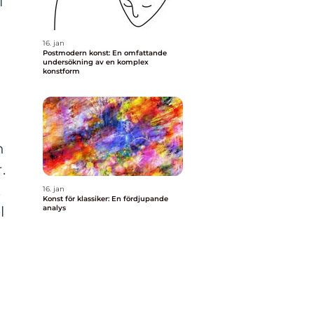
i
n
16. jan
Postmodern konst: En omfattande
undersökning av en komplex
konstform
n
.
.
16. jan
Konst för klassiker: En fördjupande
l
analys