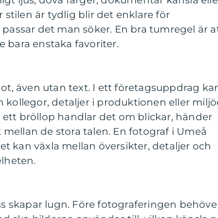
gt ljus, dova färger, dokumentär känsla elle
 stilen är tydlig blir det enklare för
 passar det man söker. En bra tumregel är a
nte bara enstaka favoriter.
got, även utan text. I ett företagsuppdrag ka
kollegor, detaljer i produktionen eller miljö
 I ett bröllop handlar det om blickar, händer
mellan de stora talen. En fotograf i Umeå
 kan växla mellan översikter, detaljer och
elheten.
 skapar lugn. Före fotograferingen behöve