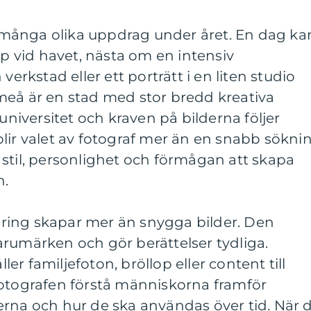
ånga olika uppdrag under året. En dag ka
op vid havet, nästa om en intensiv
verkstad eller ett porträtt i en liten studio
meå är en stad med stor bredd kreativa
 universitet och kraven på bilderna följer
lir valet av fotograf mer än en snabb sökni
stil, personlighet och förmågan att skapa
n.
ring skapar mer än snygga bilder. Den
arumärken och gör berättelser tydliga.
r familjefoton, bröllop eller content till
fotografen förstå människorna framför
erna och hur de ska användas över tid. När 