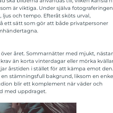
ad ska bilderna användas till, vilken känsla n
er som är viktiga. Under själva fotograferinge
, ljus och tempo. Efteråt sköts urval,
å ett sätt som gör att både privatpersoner
omhändertagna.
gt över året. Sommarnätter med mjukt, nästa
a krav än korta vinterdagar eller mörka kvällar
jar årstiden i stället för att kämpa emot den
 en stämningsfull bakgrund, liksom en enke
Studion blir ett komplement när väder och
and med uppdraget.