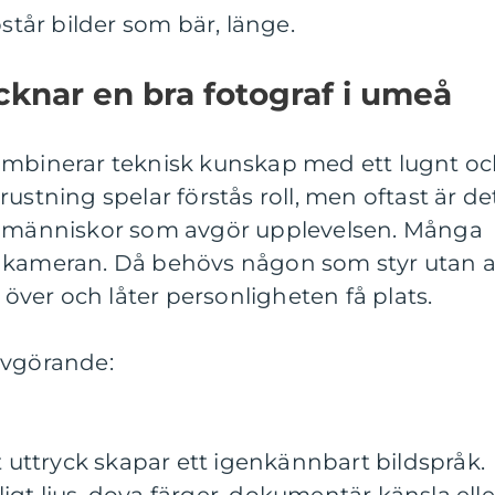
pstår bilder som bär, länge.
knar en bra fotograf i umeå
ombinerar teknisk kunskap med ett lugnt o
ustning spelar förstås roll, men oftast är de
ta människor som avgör upplevelsen. Många
 kameran. Då behövs någon som styr utan a
a över och låter personligheten få plats.
avgörande:
t uttryck skapar ett igenkännbart bildspråk.