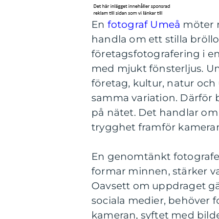
En
fotograf Umeå
möter m
handla om ett stilla bröll
företagsfotografering i en 
med mjukt fönsterljus. U
företag, kultur, natur och
samma variation. Därför b
på nätet. Det handlar om 
trygghet framför kamera
En genomtänkt fotografe
formar minnen, stärker v
Oavsett om uppdraget gälle
sociala medier, behöver 
kameran, syftet med bild