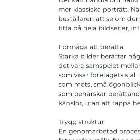
Det kan handla om naturli
mer klassiska porträtt. När
beställaren att se om den
titta på hela bildserier, i
Förmåga att berätta
Starka bilder berättar nå
det vara samspelet mellan 
som visar företagets själ.
som möts, små ögonblick 
som behärskar berättandet
känslor, utan att tappa h
Trygg struktur
En genomarbetad process