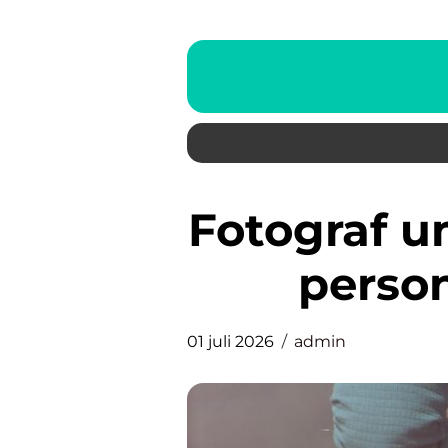
Fotograf umeå så hittar du rätt
person
01 juli 2026
admin