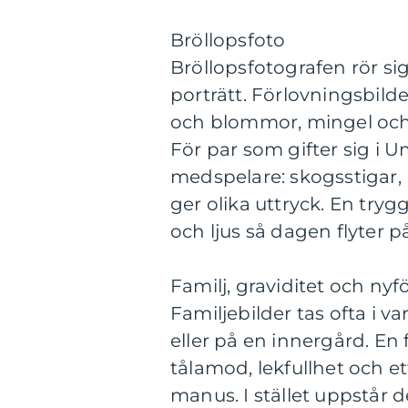
Bröllopsfoto
Bröllopsfotografen rör s
porträtt. Förlovningsbilde
och blommor, mingel och fe
För par som gifter sig i 
medspelare: skogsstigar,
ger olika uttryck. En trygg
och ljus så dagen flyter på
Familj, graviditet och ny
Familjebilder tas ofta i 
eller på en innergård. En
tålamod, lekfullhet och ett
manus. I stället uppstår d