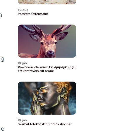
14. aug
n
Passfoto Östermalm
ng
18. jan
Provocerande konst: En djupdykning i
ett kontroversiellt ämne
18. jan
Svartvit fotokonst: En tidlös skönhet
de