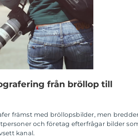
grafering från bröllop till
afer främst med bröllopsbilder, men bredde
atpersoner och företag efterfrågar bilder so
sett kanal.