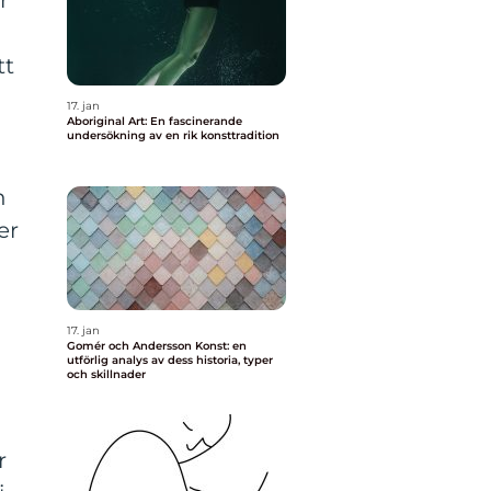
r
tt
17. jan
Aboriginal Art: En fascinerande
undersökning av en rik konsttradition
n
er
17. jan
Gomér och Andersson Konst: en
utförlig analys av dess historia, typer
och skillnader
r