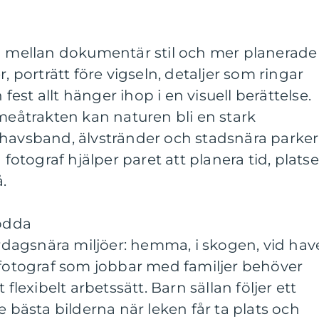
ig mellan dokumentär stil och mer planerade
r, porträtt före vigseln, detaljer som ringar
st allt hänger ihop i en visuell berättelse.
Umeåtrakten kan naturen bli en stark
 havsband, älvstränder och stadsnära parker
 fotograf hjälper paret att planera tid, platse
.
födda
vardagsnära miljöer: hemma, i skogen, vid hav
 fotograf som jobbar med familjer behöver
 flexibelt arbetssätt. Barn sällan följer ett
e bästa bilderna när leken får ta plats och