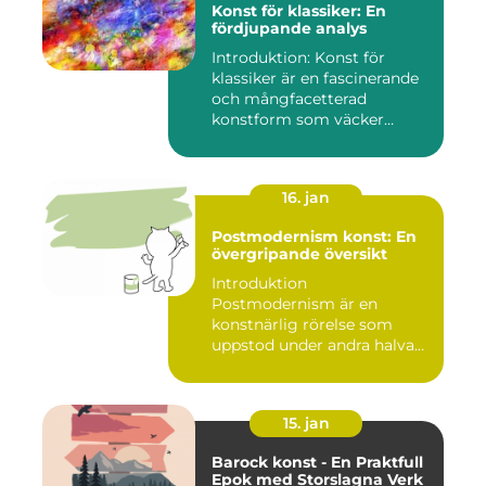
Konst för klassiker: En
fördjupande analys
Introduktion: Konst för
klassiker är en fascinerande
och mångfacetterad
konstform som väcker
intress...
16. jan
Postmodernism konst: En
övergripande översikt
Introduktion
Postmodernism är en
konstnärlig rörelse som
uppstod under andra halvan
av det 20:e århu...
15. jan
Barock konst - En Praktfull
Epok med Storslagna Verk