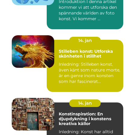
Introduktion I denna artikel
kommer vi att utforska den
spännande världen av foto
konst. Vi kommer ...
14. jan
Stilleben konst: Utforska
skönheten i stillhet
Inledning: Stilleben konst,
även känt som nature morte,
är en genre inom konsten
som har fascinerat...
14. jan
Konstinspiration: En
djupdykning i konstens
kreativa källor
Inledning: Konst har alltid