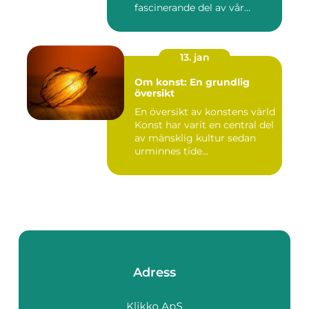
fascinerande del av vår
mänskliga historia...
13. jan
Om konst: En grundlig
översikt
En översikt av konstens värld
Konst har varit en central del
av mänsklig kultur sedan
urminnes tide...
Adress