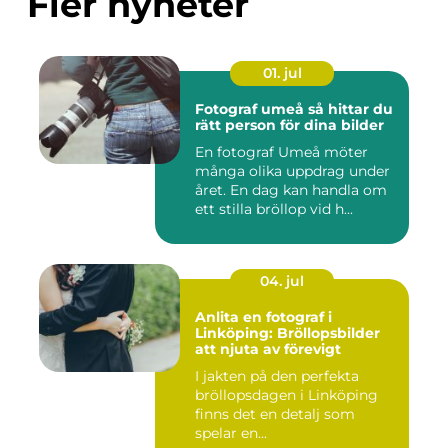
Fler nyheter
01. jul
Fotograf umeå så hittar du
rätt person för dina bilder
En fotograf Umeå möter
många olika uppdrag under
året. En dag kan handla om
ett stilla bröllop vid h...
04. jul
Anlita en fotograf i
Linköping: Bröllopsbilder
att njuta av förevigt
I jakten på den perfekta
bröllopsdagen i Linköping
finns det en detalj som
spelar en...