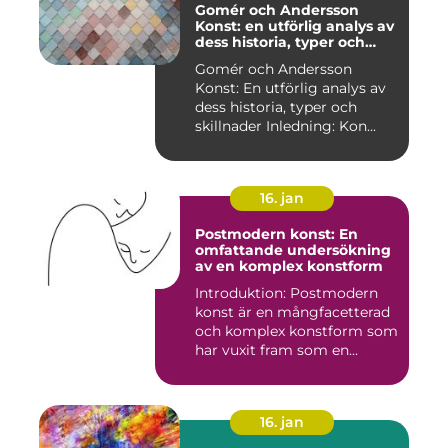
Gomér och Andersson
Konst: en utförlig analys av
dess historia, typer och
skillnader
Gomér och Andersson
Konst: En utförlig analys av
dess historia, typer och
skillnader Inledning: Kon...
16. jan
Postmodern konst: En
omfattande undersökning
av en komplex konstform
Introduktion: Postmodern
konst är en mångfacetterad
och komplex konstform som
har vuxit fram som en...
16. jan