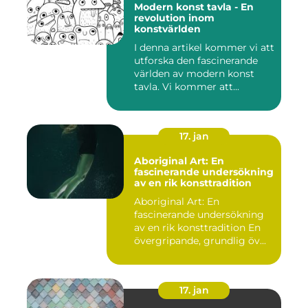
Modern konst tavla - En
revolution inom
konstvärlden
I denna artikel kommer vi att
utforska den fascinerande
världen av modern konst
tavla. Vi kommer att...
17. jan
Aboriginal Art: En
fascinerande undersökning
av en rik konsttradition
Aboriginal Art: En
fascinerande undersökning
av en rik konsttradition En
övergripande, grundlig öv...
17. jan