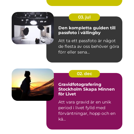
03. jul
Den kompletta guiden till
passfoto i vällingby
Att ta ett passfoto är något
de flesta av oss behöver göra
förr eller sena...
02. dec
Gravidfotografering
Stockholm Skapa Minnen
för Livet
Att vara gravid är en unik
period i livet fylld med
förväntningar, hopp och en
kä...