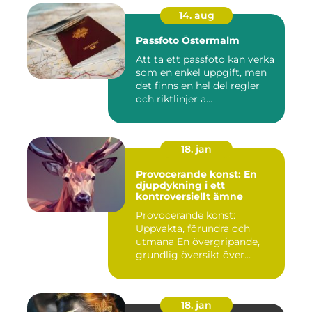
14. aug
Passfoto Östermalm
Att ta ett passfoto kan verka
som en enkel uppgift, men
det finns en hel del regler
och riktlinjer a...
18. jan
Provocerande konst: En
djupdykning i ett
kontroversiellt ämne
Provocerande konst:
Uppvakta, förundra och
utmana En övergripande,
grundlig översikt över
"provoce...
18. jan