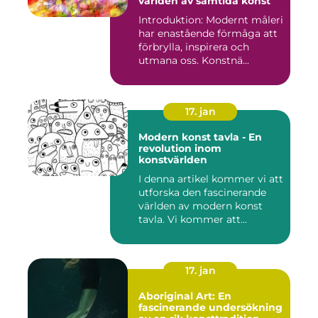
världen av samtida konst
Introduktion: Modernt måleri
har enastående förmåga att
förbrylla, inspirera och
utmana oss. Konstnä...
17. jan
Modern konst tavla - En
revolution inom
konstvärlden
I denna artikel kommer vi att
utforska den fascinerande
världen av modern konst
tavla. Vi kommer att...
17. jan
Aboriginal Art: En
fascinerande undersökning