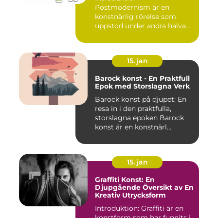
Postmodernism är en
konstnärlig rörelse som
uppstod under andra halvan
av det 20:e århu...
15. jan
Barock konst - En Praktfull
Epok med Storslagna Verk
Barock konst på djupet: En
resa in i den praktfulla,
storslagna epoken Barock
konst är en konstnärl...
15. jan
Graffiti Konst: En
Djupgående Översikt av En
Kreativ Utrycksform
Introduktion: Graffiti är en
konstform som har funnits i