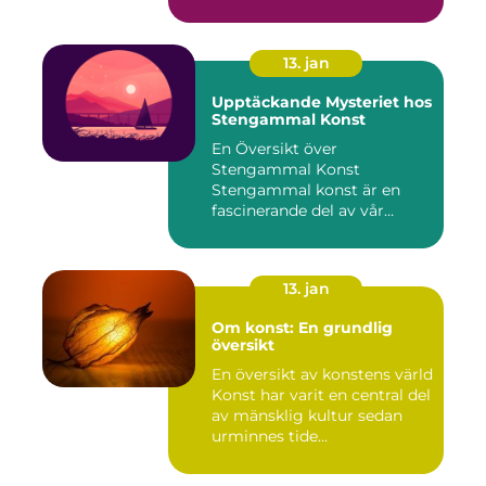
13. jan
Upptäckande Mysteriet hos
Stengammal Konst
En Översikt över
Stengammal Konst
Stengammal konst är en
fascinerande del av vår
mänskliga historia...
13. jan
Om konst: En grundlig
översikt
En översikt av konstens värld
Konst har varit en central del
av mänsklig kultur sedan
urminnes tide...