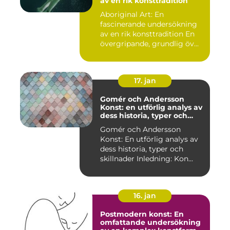
av en rik konsttradition
Aboriginal Art: En
fascinerande undersökning
av en rik konsttradition En
övergripande, grundlig öv...
17. jan
Gomér och Andersson
Konst: en utförlig analys av
dess historia, typer och
skillnader
Gomér och Andersson
Konst: En utförlig analys av
dess historia, typer och
skillnader Inledning: Kon...
16. jan
Postmodern konst: En
omfattande undersökning