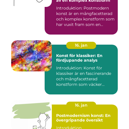
av en komplex konstform
Introduktion: Postmodern
konst är en mångfacetterad
och komplex konstform som
har vuxit fram som en...
16. jan
Konst för klassiker: En
fördjupande analys
Introduktion: Konst för
klassiker är en fascinerande
och mångfacetterad
konstform som väcker
intress...
16. jan
Postmodernism konst: En
övergripande översikt
Introduktion