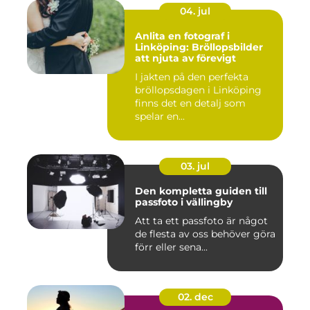
04. jul
Anlita en fotograf i
Linköping: Bröllopsbilder
att njuta av förevigt
I jakten på den perfekta
bröllopsdagen i Linköping
finns det en detalj som
spelar en...
03. jul
Den kompletta guiden till
passfoto i vällingby
Att ta ett passfoto är något
de flesta av oss behöver göra
förr eller sena...
02. dec