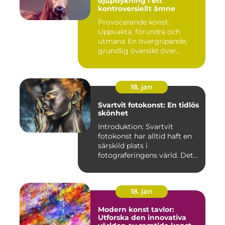
djupdykning i ett
kontroversiellt ämne
Provocerande konst:
Uppvakta, förundra och
utmana En övergripande,
grundlig översikt över
"provoce...
18. jan
Svartvit fotokonst: En tidlös
skönhet
Introduktion: Svartvit
fotokonst har alltid haft en
särskild plats i
fotograferingens värld. Det
är ...
18. jan
Modern konst tavlor:
Utforska den innovativa