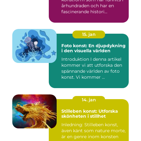
århundraden och har en
fascinerande histori...
15. jan
Foto konst: En djupdykning
i den visuella världen
Introduktion I denna artikel
kommer vi att utforska den
spännande världen av foto
konst. Vi kommer ...
14. jan
Stilleben konst: Utforska
skönheten i stillhet
Inledning: Stilleben konst,
även känt som nature morte,
är en genre inom konsten