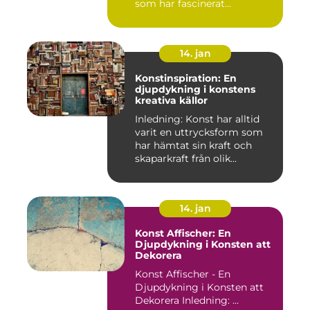
som har fascinerat...
14. jan
Konstinspiration: En
djupdykning i konstens
kreativa källor
Inledning: Konst har alltid
varit en uttrycksform som
har hämtat sin kraft och
skaparkraft från olik...
14. jan
Konst Affischer: En
Djupdykning i Konsten att
Dekorera
Konst Affischer - En
Djupdykning i Konsten att
Dekorera Inledning: ...