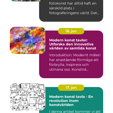
fotokonst har alltid haft en
särskild plats i
fotograferingens värld. Det
är ...
18. jan
Modern konst tavlor:
Utforska den innovativa
världen av samtida konst
Introduktion: Modernt måleri
har enastående förmåga att
förbrylla, inspirera och
utmana oss. Konstnä...
17. jan
Modern konst tavla - En
revolution inom
konstvärlden
I denna artikel kommer vi att