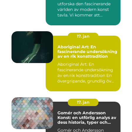
utforska den fascinerande
världen av modern konst
tavla. Vi kommer att...
17. jan
Aboriginal Art: En
fascinerande undersökning
av en rik konsttradition
Aboriginal Art: En
fascinerande undersökning
av en rik konsttradition En
övergripande, grundlig öv...
17. jan
Gomér och Andersson
Konst: en utförlig analys av
dess historia, typer och
skillnader
Gomér och Andersson