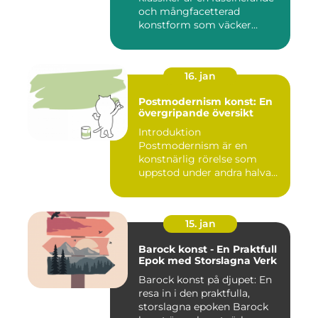
och mångfacetterad
konstform som väcker
intress...
16. jan
Postmodernism konst: En
övergripande översikt
Introduktion
Postmodernism är en
konstnärlig rörelse som
uppstod under andra halvan
av det 20:e århu...
15. jan
Barock konst - En Praktfull
Epok med Storslagna Verk
Barock konst på djupet: En
resa in i den praktfulla,
storslagna epoken Barock