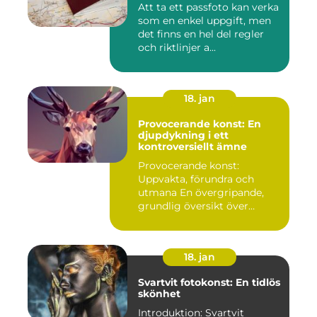
Att ta ett passfoto kan verka
som en enkel uppgift, men
det finns en hel del regler
och riktlinjer a...
18. jan
Provocerande konst: En
djupdykning i ett
kontroversiellt ämne
Provocerande konst:
Uppvakta, förundra och
utmana En övergripande,
grundlig översikt över
"provoce...
18. jan
Svartvit fotokonst: En tidlös
skönhet
Introduktion: Svartvit