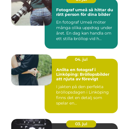
Fotograf umeå så hittar du
rätt person för dina bilder
En fotograf Umeå möter
många olika uppdrag under
året. En dag kan handla om
ett stilla bröllop vid h...
04. jul
Anlita en fotograf i
Linköping: Bröllopsbilder
att njuta av förevigt
I jakten på den perfekta
bröllopsdagen i Linköping
finns det en detalj som
spelar en...
03. jul