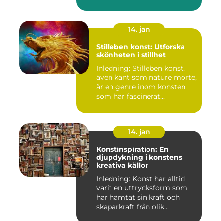
14. jan
Stilleben konst: Utforska
skönheten i stillhet
Inledning: Stilleben konst,
även känt som nature morte,
är en genre inom konsten
som har fascinerat...
14. jan
Konstinspiration: En
djupdykning i konstens
kreativa källor
Inledning: Konst har alltid
varit en uttrycksform som
har hämtat sin kraft och
skaparkraft från olik...