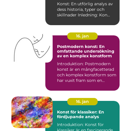
Konst: En utförlig analys av
dess historia, typer och
skillnader Inledning: Kon...
16. jan
Postmodern konst: En
omfattande undersökning
av en komplex konstform
Introduktion: Postmodern
konst är en mångfacetterad
och komplex konstform som
har vuxit fram som en...
16. jan
Konst för klassiker: En
fördjupande analys
Introduktion: Konst för
klassiker är en fascinerande