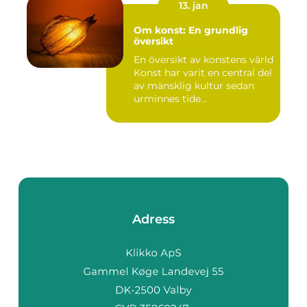
13. jan
Om konst: En grundlig
översikt
En översikt av konstens värld
Konst har varit en central del
av mänsklig kultur sedan
urminnes tide...
Adress