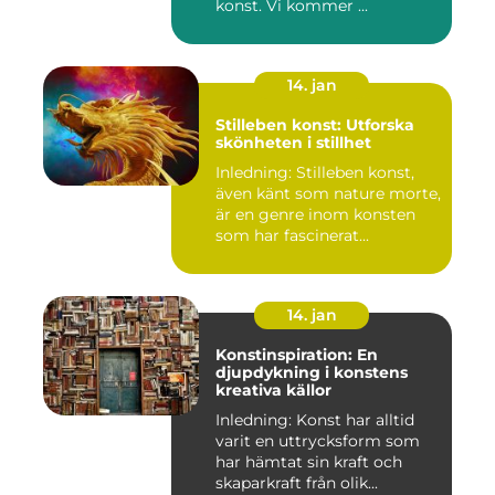
konst. Vi kommer ...
14. jan
Stilleben konst: Utforska
skönheten i stillhet
Inledning: Stilleben konst,
även känt som nature morte,
är en genre inom konsten
som har fascinerat...
14. jan
Konstinspiration: En
djupdykning i konstens
kreativa källor
Inledning: Konst har alltid
varit en uttrycksform som
har hämtat sin kraft och
skaparkraft från olik...