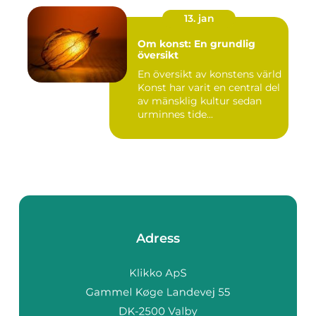
13. jan
Om konst: En grundlig
översikt
En översikt av konstens värld
Konst har varit en central del
av mänsklig kultur sedan
urminnes tide...
Adress