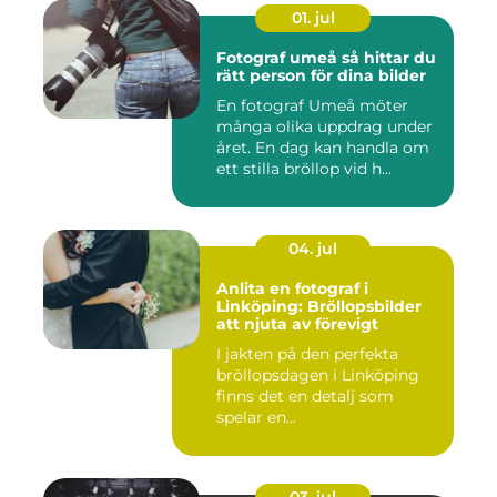
01. jul
Fotograf umeå så hittar du
rätt person för dina bilder
En fotograf Umeå möter
många olika uppdrag under
året. En dag kan handla om
ett stilla bröllop vid h...
04. jul
Anlita en fotograf i
Linköping: Bröllopsbilder
att njuta av förevigt
I jakten på den perfekta
bröllopsdagen i Linköping
finns det en detalj som
spelar en...