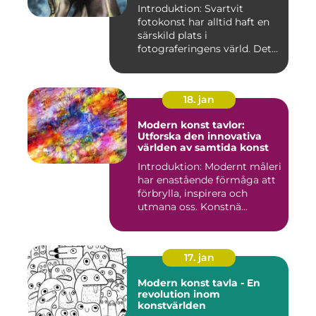
Introduktion: Svartvit
fotokonst har alltid haft en
särskild plats i
fotograferingens värld. Det
är ...
18. jan
Modern konst tavlor:
Utforska den innovativa
världen av samtida konst
Introduktion: Modernt måleri
har enastående förmåga att
förbrylla, inspirera och
utmana oss. Konstnä...
17. jan
Modern konst tavla - En
revolution inom
konstvärlden