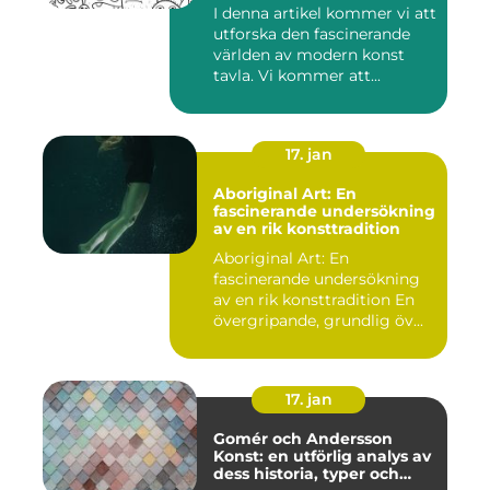
I denna artikel kommer vi att
utforska den fascinerande
världen av modern konst
tavla. Vi kommer att...
17. jan
Aboriginal Art: En
fascinerande undersökning
av en rik konsttradition
Aboriginal Art: En
fascinerande undersökning
av en rik konsttradition En
övergripande, grundlig öv...
17. jan
Gomér och Andersson
Konst: en utförlig analys av
dess historia, typer och