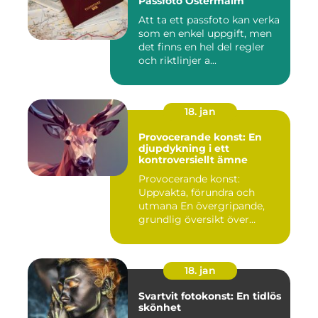
Passfoto Östermalm
Att ta ett passfoto kan verka
som en enkel uppgift, men
det finns en hel del regler
och riktlinjer a...
18. jan
Provocerande konst: En
djupdykning i ett
kontroversiellt ämne
Provocerande konst:
Uppvakta, förundra och
utmana En övergripande,
grundlig översikt över
"provoce...
18. jan
Svartvit fotokonst: En tidlös
skönhet