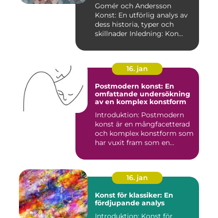
skillnader
Gomér och Andersson
Konst: En utförlig analys av
dess historia, typer och
skillnader Inledning: Kon...
16. jan
Postmodern konst: En
omfattande undersökning
av en komplex konstform
Introduktion: Postmodern
konst är en mångfacetterad
och komplex konstform som
har vuxit fram som en...
16. jan
Konst för klassiker: En
fördjupande analys
Introduktion: Konst för