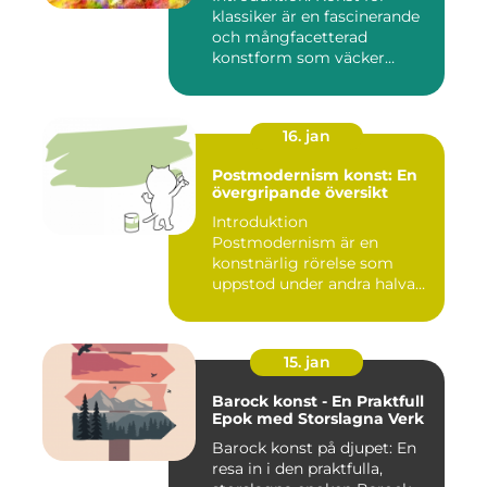
klassiker är en fascinerande
och mångfacetterad
konstform som väcker
intress...
16. jan
Postmodernism konst: En
övergripande översikt
Introduktion
Postmodernism är en
konstnärlig rörelse som
uppstod under andra halvan
av det 20:e århu...
15. jan
Barock konst - En Praktfull
Epok med Storslagna Verk
Barock konst på djupet: En
resa in i den praktfulla,