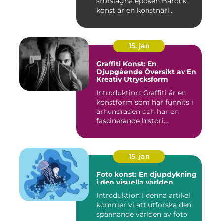
storslagna epoken Barock
konst är en konstnärl...
15. jan
Graffiti Konst: En
Djupgående Översikt av En
Kreativ Utrycksform
Introduktion: Graffiti är en
konstform som har funnits i
århundraden och har en
fascinerande histori...
15. jan
Foto konst: En djupdykning
i den visuella världen
Introduktion I denna artikel
kommer vi att utforska den
spännande världen av foto