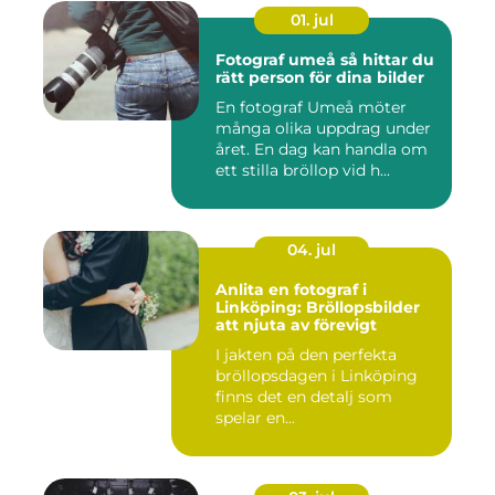
01. jul
Fotograf umeå så hittar du
rätt person för dina bilder
En fotograf Umeå möter
många olika uppdrag under
året. En dag kan handla om
ett stilla bröllop vid h...
04. jul
Anlita en fotograf i
Linköping: Bröllopsbilder
att njuta av förevigt
I jakten på den perfekta
bröllopsdagen i Linköping
finns det en detalj som
spelar en...