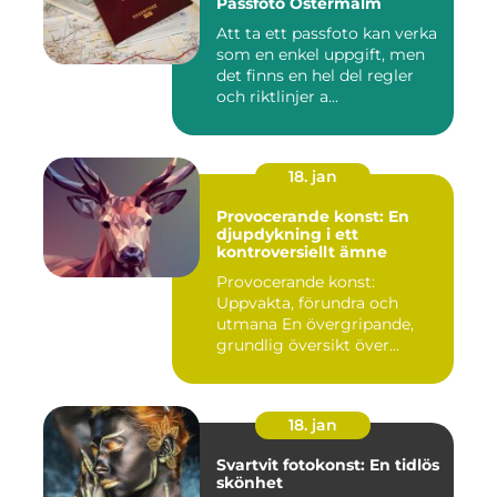
Passfoto Östermalm
Att ta ett passfoto kan verka
som en enkel uppgift, men
det finns en hel del regler
och riktlinjer a...
18. jan
Provocerande konst: En
djupdykning i ett
kontroversiellt ämne
Provocerande konst:
Uppvakta, förundra och
utmana En övergripande,
grundlig översikt över
"provoce...
18. jan
Svartvit fotokonst: En tidlös
skönhet