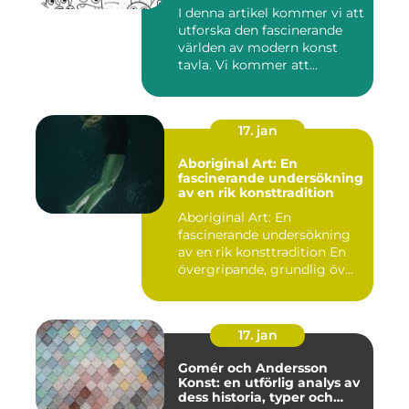
I denna artikel kommer vi att
utforska den fascinerande
världen av modern konst
tavla. Vi kommer att...
17. jan
Aboriginal Art: En
fascinerande undersökning
av en rik konsttradition
Aboriginal Art: En
fascinerande undersökning
av en rik konsttradition En
övergripande, grundlig öv...
17. jan
Gomér och Andersson
Konst: en utförlig analys av
dess historia, typer och