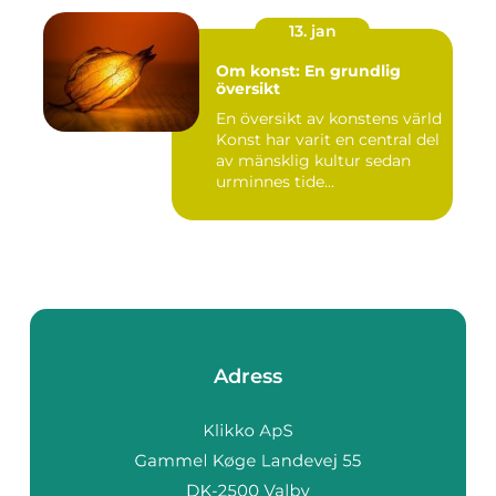
13. jan
Om konst: En grundlig
översikt
En översikt av konstens värld
Konst har varit en central del
av mänsklig kultur sedan
urminnes tide...
Adress