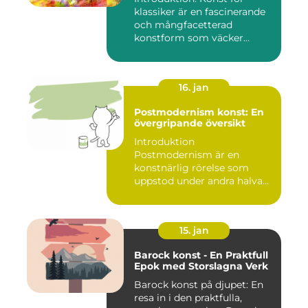
klassiker är en fascinerande
och mångfacetterad
konstform som väcker
intress...
16. jan
Postmodernism konst: En
övergripande översikt
Introduktion
Postmodernism är en
konstnärlig rörelse som
uppstod under andra halvan
av det 20:e århu...
15. jan
Barock konst - En Praktfull
Epok med Storslagna Verk
Barock konst på djupet: En
resa in i den praktfulla,