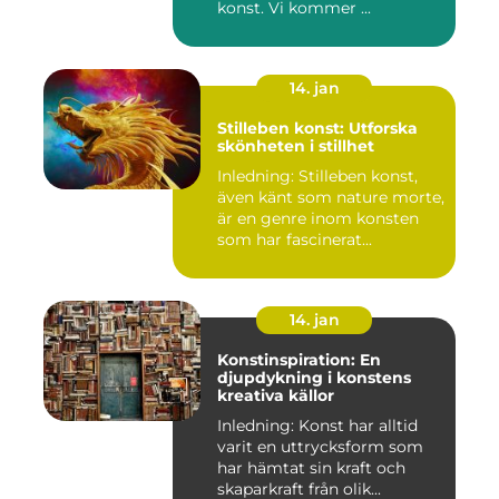
konst. Vi kommer ...
14. jan
Stilleben konst: Utforska
skönheten i stillhet
Inledning: Stilleben konst,
även känt som nature morte,
är en genre inom konsten
som har fascinerat...
14. jan
Konstinspiration: En
djupdykning i konstens
kreativa källor
Inledning: Konst har alltid
varit en uttrycksform som
har hämtat sin kraft och
skaparkraft från olik...