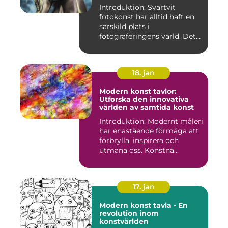
Introduktion: Svartvit
fotokonst har alltid haft en
särskild plats i
fotograferingens värld. Det
är ...
18. jan
Modern konst tavlor:
Utforska den innovativa
världen av samtida konst
Introduktion: Modernt måleri
har enastående förmåga att
förbrylla, inspirera och
utmana oss. Konstnä...
17. jan
Modern konst tavla - En
revolution inom
konstvärlden