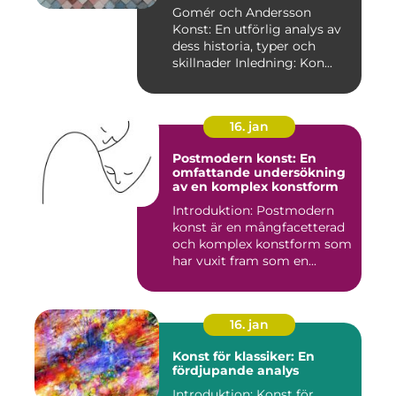
skillnader
Gomér och Andersson
Konst: En utförlig analys av
dess historia, typer och
skillnader Inledning: Kon...
16. jan
Postmodern konst: En
omfattande undersökning
av en komplex konstform
Introduktion: Postmodern
konst är en mångfacetterad
och komplex konstform som
har vuxit fram som en...
16. jan
Konst för klassiker: En
fördjupande analys
Introduktion: Konst för