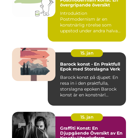
övergripande översikt
Introduktion
Postmodernism är en
konstnärlig rörelse som
uppstod under andra halvan
av det 20:e århu...
15. jan
Barock konst - En Praktfull
Epok med Storslagna Verk
Barock konst på djupet: En
resa in i den praktfulla,
storslagna epoken Barock
konst är en konstnärl...
15. jan
Graffiti Konst: En
Djupgående Översikt av En
Kreativ Utrycksform