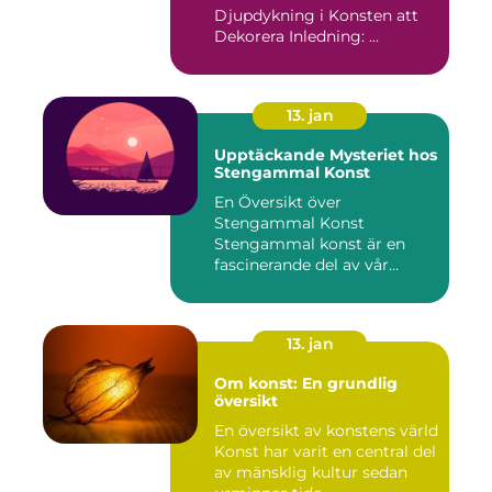
Djupdykning i Konsten att
Dekorera Inledning: ...
13. jan
Upptäckande Mysteriet hos
Stengammal Konst
En Översikt över
Stengammal Konst
Stengammal konst är en
fascinerande del av vår
mänskliga historia...
13. jan
Om konst: En grundlig
översikt
En översikt av konstens värld
Konst har varit en central del
av mänsklig kultur sedan