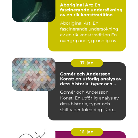
Aboriginal Art: En
fascinerande undersökning
av en rik konsttradition
Aboriginal Art: En
fascinerande undersökning
av en rik konsttradition En
övergripande, grundlig öv...
17. jan
Gomér och Andersson
Konst: en utförlig analys av
dess historia, typer och
skillnader
Gomér och Andersson
Konst: En utförlig analys av
dess historia, typer och
skillnader Inledning: Kon...
16. jan