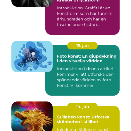
Introduktion: Graffiti är en
konstform som har funnits i
århundraden och har en
fascinerande histori...
15. jan
Foto konst: En djupdykning
i den visuella världen
Introduktion I denna artikel
kommer vi att utforska den
spännande världen av foto
konst. Vi kommer ...
14. jan
Stilleben konst: Utforska
skönheten i stillhet
Inledning: Stilleben konst,