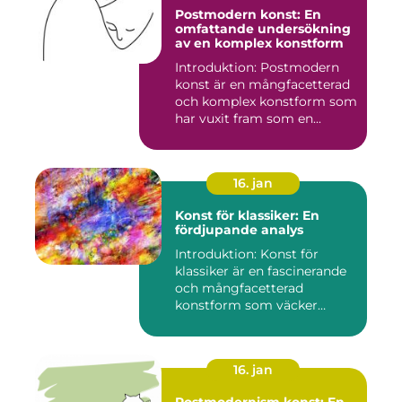
Postmodern konst: En
omfattande undersökning
av en komplex konstform
Introduktion: Postmodern
konst är en mångfacetterad
och komplex konstform som
har vuxit fram som en...
16. jan
Konst för klassiker: En
fördjupande analys
Introduktion: Konst för
klassiker är en fascinerande
och mångfacetterad
konstform som väcker
intress...
16. jan
Postmodernism konst: En