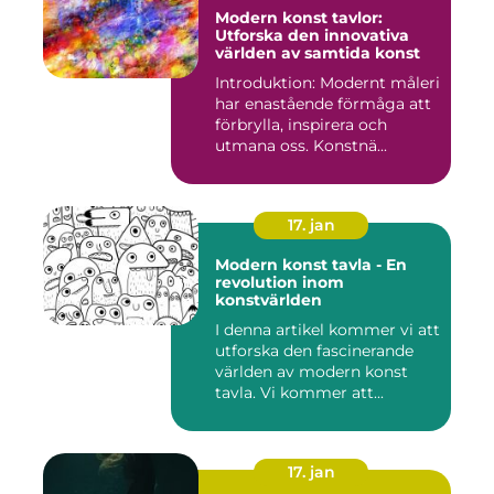
Modern konst tavlor:
Utforska den innovativa
världen av samtida konst
Introduktion: Modernt måleri
har enastående förmåga att
förbrylla, inspirera och
utmana oss. Konstnä...
17. jan
Modern konst tavla - En
revolution inom
konstvärlden
I denna artikel kommer vi att
utforska den fascinerande
världen av modern konst
tavla. Vi kommer att...
17. jan