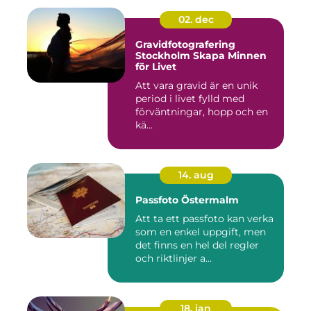
02. dec
Gravidfotografering
Stockholm Skapa Minnen
för Livet
Att vara gravid är en unik
period i livet fylld med
förväntningar, hopp och en
kä...
14. aug
Passfoto Östermalm
Att ta ett passfoto kan verka
som en enkel uppgift, men
det finns en hel del regler
och riktlinjer a...
18. jan