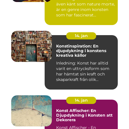
även känt som nature morte,
är en genre inom konsten
som har fascinerat...
14. jan
Konstinspiration: En
djupdykning i konstens
kreativa källor
Inledning: Konst har alltid
varit en uttrycksform som
har hämtat sin kraft och
skaparkraft från olik...
14. jan
Konst Affischer: En
Djupdykning i Konsten att
Dekorera
Konst Affischer - En