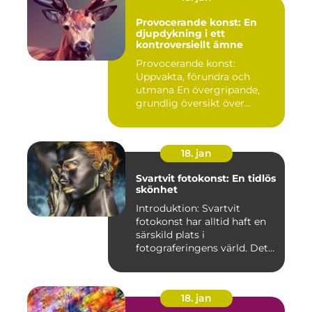
Provocerande konst: En
djupdykning i ett
kontroversiellt ämne
Provocerande konst:
Uppvakta, förundra och
utmana En övergripande,
grundlig översikt över
"provoce...
18. jan
Svartvit fotokonst: En tidlös
skönhet
Introduktion: Svartvit
fotokonst har alltid haft en
särskild plats i
fotograferingens värld. Det
är ...
18. jan