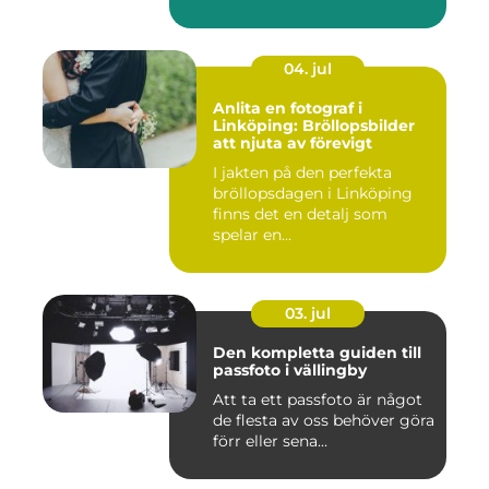
04. jul
Anlita en fotograf i
Linköping: Bröllopsbilder
att njuta av förevigt
I jakten på den perfekta
bröllopsdagen i Linköping
finns det en detalj som
spelar en...
03. jul
Den kompletta guiden till
passfoto i vällingby
Att ta ett passfoto är något
de flesta av oss behöver göra
förr eller sena...