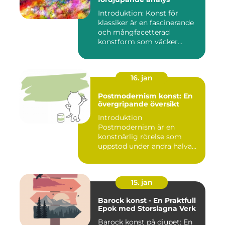
Introduktion: Konst för
klassiker är en fascinerande
och mångfacetterad
konstform som väcker
intress...
16. jan
Postmodernism konst: En
övergripande översikt
Introduktion
Postmodernism är en
konstnärlig rörelse som
uppstod under andra halvan
av det 20:e århu...
15. jan
Barock konst - En Praktfull
Epok med Storslagna Verk
Barock konst på djupet: En