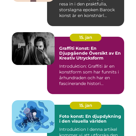
resa in i den praktfulla,
storslagna epoken Barock
konst är en konstnärl...
15. jan
Graffiti Konst: En
Djupgående Översikt av En
Kreativ Utrycksform
Introduktion: Graffiti är en
konstform som har funnits i
århundraden och har en
fascinerande histori...
15. jan
Foto konst: En djupdykning
i den visuella världen
Introduktion I denna artikel
kommer vi att utforska den