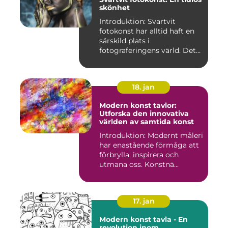
skönhet
Introduktion: Svartvit
fotokonst har alltid haft en
särskild plats i
fotograferingens värld. Det
är ...
18. jan
Modern konst tavlor:
Utforska den innovativa
världen av samtida konst
Introduktion: Modernt måleri
har enastående förmåga att
förbrylla, inspirera och
utmana oss. Konstnä...
17. jan
Modern konst tavla - En
revolution inom