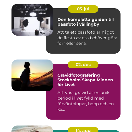
03. jul
Den kompletta guiden till
passfoto i vällingby
Att ta ett passfoto är något
de flesta av oss behöver göra
förr eller sena...
02. dec
Gravidfotografering
Stockholm Skapa Minnen
för Livet
Att vara gravid är en unik
period i livet fylld med
förväntningar, hopp och en
kä...
14. aug