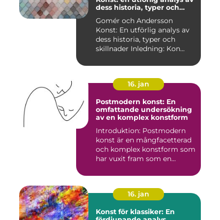
dess historia, typer och
skillnader
Gomér och Andersson
Konst: En utförlig analys av
dess historia, typer och
skillnader Inledning: Kon...
16. jan
Postmodern konst: En
omfattande undersökning
av en komplex konstform
Introduktion: Postmodern
konst är en mångfacetterad
och komplex konstform som
har vuxit fram som en...
16. jan
Konst för klassiker: En
fördjupande analys