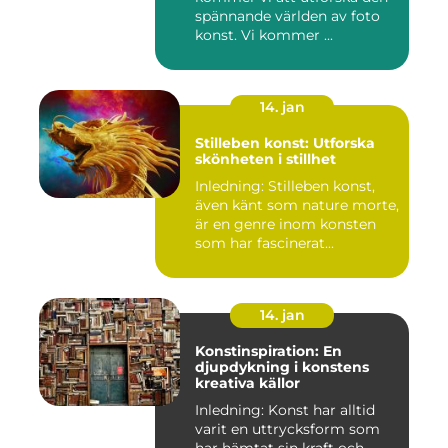
spännande världen av foto
konst. Vi kommer ...
14. jan
Stilleben konst: Utforska
skönheten i stillhet
Inledning: Stilleben konst,
även känt som nature morte,
är en genre inom konsten
som har fascinerat...
14. jan
Konstinspiration: En
djupdykning i konstens
kreativa källor
Inledning: Konst har alltid
varit en uttrycksform som