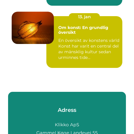
mänskliga historia...
13. jan
Om konst: En grundlig
översikt
En översikt av konstens värld
Konst har varit en central del
av mänsklig kultur sedan
urminnes tide...
Adress