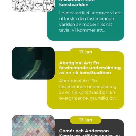
konstvärlden
I denna artikel kommer vi att
utforska den fascinerande
världen av modern konst
tavla. Vi kommer att...
17. jan
Aboriginal Art: En
fascinerande undersökning
av en rik konsttradition
Aboriginal Art: En
fascinerande undersökning
av en rik konsttradition En
övergripande, grundlig öv...
17. jan
Gomér och Andersson
Konst: en utförlig analys av