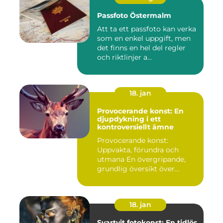
Passfoto Östermalm
Att ta ett passfoto kan verka
som en enkel uppgift, men
det finns en hel del regler
och riktlinjer a...
18. jan
Provocerande konst: En
djupdykning i ett
kontroversiellt ämne
Provocerande konst:
Uppvakta, förundra och
utmana En övergripande,
grundlig översikt över
"provoce...
18. jan
Svartvit fotokonst: En tidlös