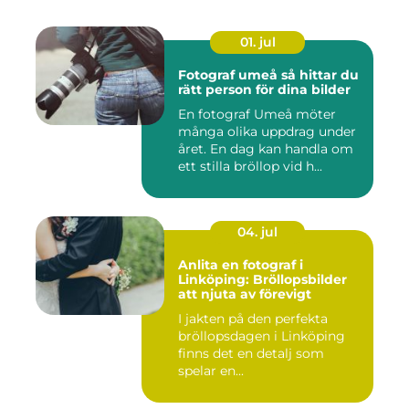
01. jul
Fotograf umeå så hittar du
rätt person för dina bilder
En fotograf Umeå möter
många olika uppdrag under
året. En dag kan handla om
ett stilla bröllop vid h...
04. jul
Anlita en fotograf i
Linköping: Bröllopsbilder
att njuta av förevigt
I jakten på den perfekta
bröllopsdagen i Linköping
finns det en detalj som
spelar en...