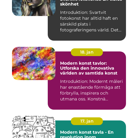
skönhet
Introduktion: Svartvit
fotokonst har alltid haft en
särskild plats i
fotograferingens värld. Det
är ...
18. jan
Modern konst tavlor:
Utforska den innovativa
världen av samtida konst
Introduktion: Modernt måleri
har enastående förmåga att
förbrylla, inspirera och
utmana oss. Konstnä...
17. jan
Modern konst tavla - En
revolution inom