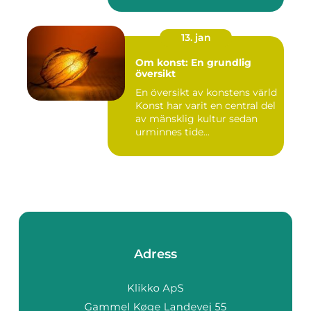
mänskliga historia...
13. jan
Om konst: En grundlig
översikt
En översikt av konstens värld
Konst har varit en central del
av mänsklig kultur sedan
urminnes tide...
Adress