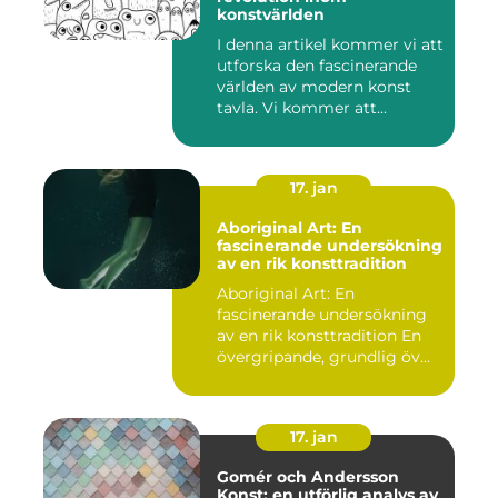
konstvärlden
I denna artikel kommer vi att
utforska den fascinerande
världen av modern konst
tavla. Vi kommer att...
17. jan
Aboriginal Art: En
fascinerande undersökning
av en rik konsttradition
Aboriginal Art: En
fascinerande undersökning
av en rik konsttradition En
övergripande, grundlig öv...
17. jan
Gomér och Andersson
Konst: en utförlig analys av