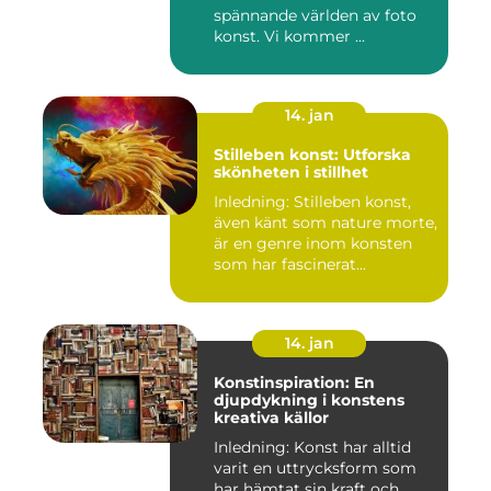
spännande världen av foto
konst. Vi kommer ...
14. jan
Stilleben konst: Utforska
skönheten i stillhet
Inledning: Stilleben konst,
även känt som nature morte,
är en genre inom konsten
som har fascinerat...
14. jan
Konstinspiration: En
djupdykning i konstens
kreativa källor
Inledning: Konst har alltid
varit en uttrycksform som
har hämtat sin kraft och