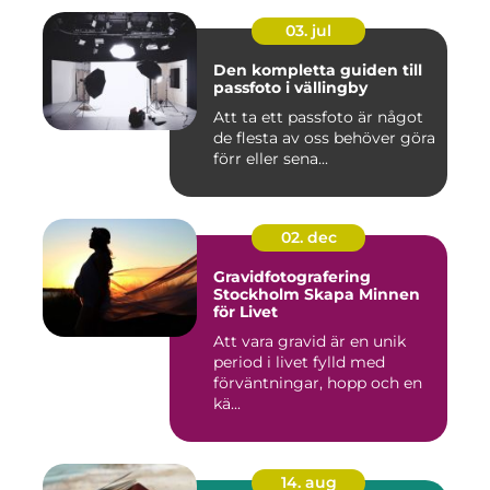
03. jul
Den kompletta guiden till
passfoto i vällingby
Att ta ett passfoto är något
de flesta av oss behöver göra
förr eller sena...
02. dec
Gravidfotografering
Stockholm Skapa Minnen
för Livet
Att vara gravid är en unik
period i livet fylld med
förväntningar, hopp och en
kä...
14. aug