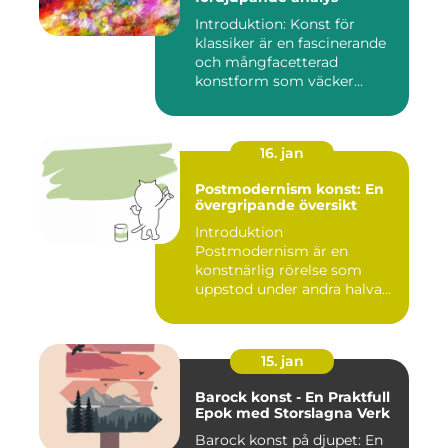
Introduktion: Konst för
klassiker är en fascinerande
och mångfacetterad
konstform som väcker
intress...
16. jan
Postmodernism konst: En
övergripande översikt
Introduktion
Postmodernism är en
konstnärlig rörelse som
uppstod under andra halvan
av det 20:e århu...
15. jan
Barock konst - En Praktfull
Epok med Storslagna Verk
Barock konst på djupet: En