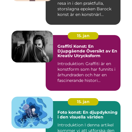
resa in i den praktfulla,
storslagna epoken Barock
konst är en konstnärl...
15. jan
Graffiti Konst: En
Djupgående Översikt av En
Kreativ Utrycksform
Introduktion: Graffiti är en
konstform som har funnits i
århundraden och har en
fascinerande histori...
15. jan
Foto konst: En djupdykning
i den visuella världen
Introduktion I denna artikel
kommer vi att utforska den