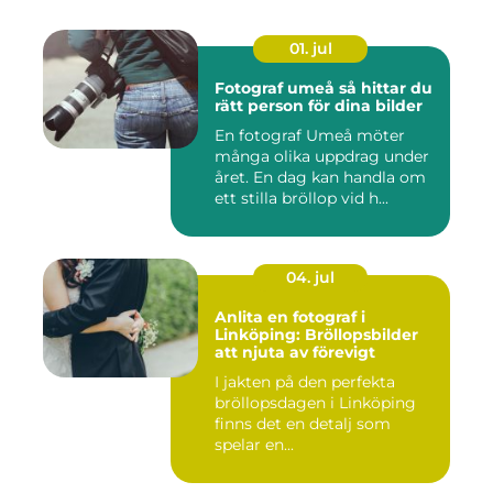
01. jul
Fotograf umeå så hittar du
rätt person för dina bilder
En fotograf Umeå möter
många olika uppdrag under
året. En dag kan handla om
ett stilla bröllop vid h...
04. jul
Anlita en fotograf i
Linköping: Bröllopsbilder
att njuta av förevigt
I jakten på den perfekta
bröllopsdagen i Linköping
finns det en detalj som
spelar en...