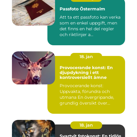
Passfoto Östermalm
Att ta ett passfoto kan verka
som en enkel uppgift, men
det finns en hel del regler
och riktlinjer a...
18. jan
Provocerande konst: En
djupdykning i ett
kontroversiellt ämne
Provocerande konst:
Uppvakta, förundra och
utmana En övergripande,
grundlig översikt över
"provoce...
18. jan
Svartvit fotokonst: En tidlös