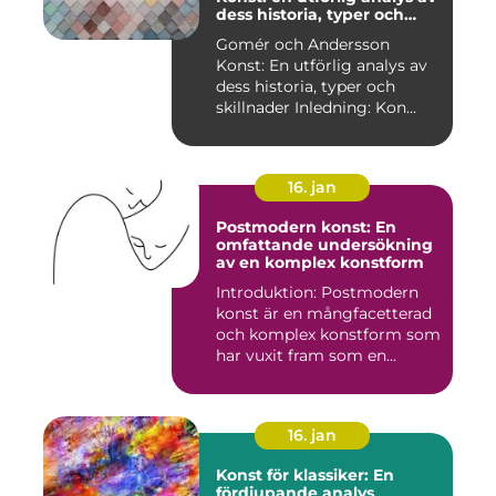
dess historia, typer och
skillnader
Gomér och Andersson
Konst: En utförlig analys av
dess historia, typer och
skillnader Inledning: Kon...
16. jan
Postmodern konst: En
omfattande undersökning
av en komplex konstform
Introduktion: Postmodern
konst är en mångfacetterad
och komplex konstform som
har vuxit fram som en...
16. jan
Konst för klassiker: En
fördjupande analys