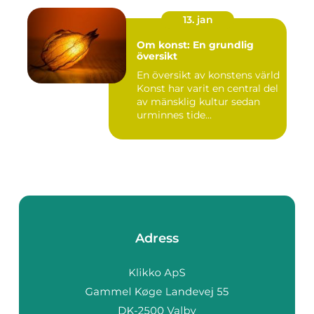
13. jan
Om konst: En grundlig
översikt
En översikt av konstens värld
Konst har varit en central del
av mänsklig kultur sedan
urminnes tide...
Adress