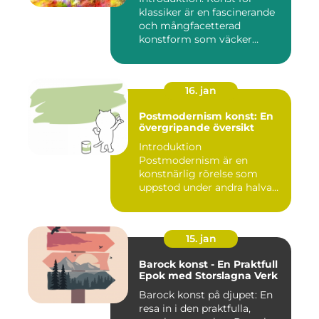
klassiker är en fascinerande
och mångfacetterad
konstform som väcker
intress...
16. jan
Postmodernism konst: En
övergripande översikt
Introduktion
Postmodernism är en
konstnärlig rörelse som
uppstod under andra halvan
av det 20:e århu...
15. jan
Barock konst - En Praktfull
Epok med Storslagna Verk
Barock konst på djupet: En
resa in i den praktfulla,