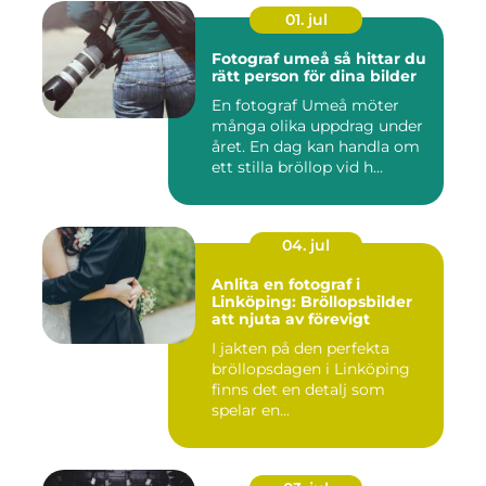
01. jul
Fotograf umeå så hittar du
rätt person för dina bilder
En fotograf Umeå möter
många olika uppdrag under
året. En dag kan handla om
ett stilla bröllop vid h...
04. jul
Anlita en fotograf i
Linköping: Bröllopsbilder
att njuta av förevigt
I jakten på den perfekta
bröllopsdagen i Linköping
finns det en detalj som
spelar en...