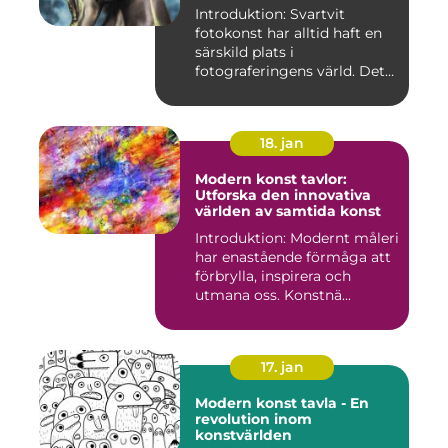
Introduktion: Svartvit
fotokonst har alltid haft en
särskild plats i
fotograferingens värld. Det
är ...
18. jan
Modern konst tavlor:
Utforska den innovativa
världen av samtida konst
Introduktion: Modernt måleri
har enastående förmåga att
förbrylla, inspirera och
utmana oss. Konstnä...
17. jan
Modern konst tavla - En
revolution inom
konstvärlden