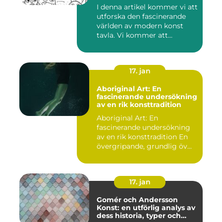
I denna artikel kommer vi att
utforska den fascinerande
världen av modern konst
tavla. Vi kommer att...
17. jan
Aboriginal Art: En
fascinerande undersökning
av en rik konsttradition
Aboriginal Art: En
fascinerande undersökning
av en rik konsttradition En
övergripande, grundlig öv...
17. jan
Gomér och Andersson
Konst: en utförlig analys av
dess historia, typer och