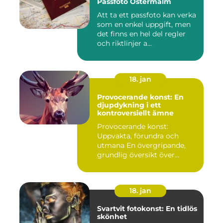
Passfoto Östermalm
Att ta ett passfoto kan verka
som en enkel uppgift, men
det finns en hel del regler
och riktlinjer a...
18. jan
Provocerande konst: En
djupdykning i ett
kontroversiellt ämne
Provocerande konst:
Uppvakta, förundra och
utmana En övergripande,
grundlig översikt över
"provoce...
18. jan
Svartvit fotokonst: En tidlös
skönhet