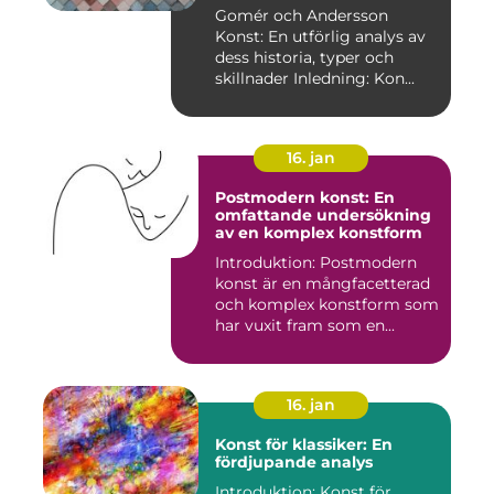
skillnader
Gomér och Andersson
Konst: En utförlig analys av
dess historia, typer och
skillnader Inledning: Kon...
16. jan
Postmodern konst: En
omfattande undersökning
av en komplex konstform
Introduktion: Postmodern
konst är en mångfacetterad
och komplex konstform som
har vuxit fram som en...
16. jan
Konst för klassiker: En
fördjupande analys
Introduktion: Konst för