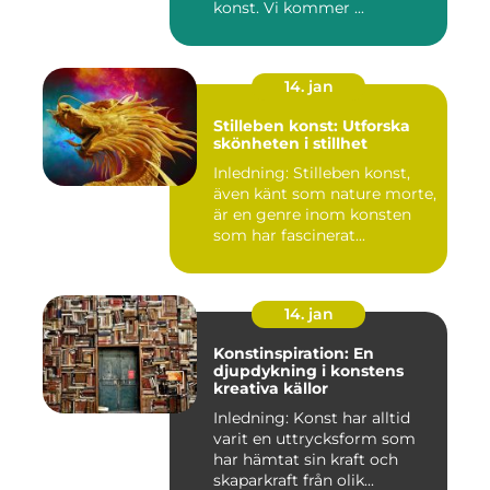
konst. Vi kommer ...
14. jan
Stilleben konst: Utforska
skönheten i stillhet
Inledning: Stilleben konst,
även känt som nature morte,
är en genre inom konsten
som har fascinerat...
14. jan
Konstinspiration: En
djupdykning i konstens
kreativa källor
Inledning: Konst har alltid
varit en uttrycksform som
har hämtat sin kraft och
skaparkraft från olik...