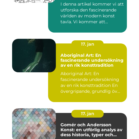
I denna artikel kommer vi att
utforska den fascinerande
världen av modern konst
tavla. Vi kommer att...
17. jan
Aboriginal Art: En
fascinerande undersökning
av en rik konsttradition
Aboriginal Art: En
fascinerande undersökning
av en rik konsttradition En
övergripande, grundlig öv...
17. jan
Gomér och Andersson
Konst: en utförlig analys av
dess historia, typer och