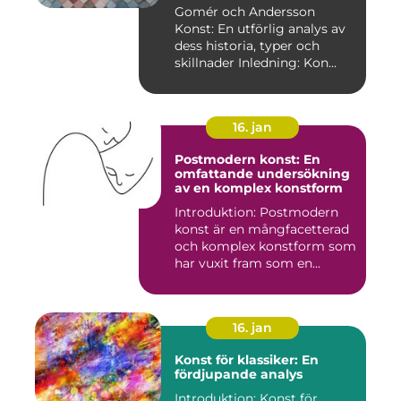
skillnader
Gomér och Andersson
Konst: En utförlig analys av
dess historia, typer och
skillnader Inledning: Kon...
16. jan
Postmodern konst: En
omfattande undersökning
av en komplex konstform
Introduktion: Postmodern
konst är en mångfacetterad
och komplex konstform som
har vuxit fram som en...
16. jan
Konst för klassiker: En
fördjupande analys
Introduktion: Konst för