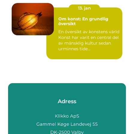
13. jan
Om konst: En grundlig
översikt
En översikt av konstens värld
Konst har varit en central del
av mänsklig kultur sedan
urminnes tide...
Adress