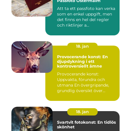
Passfoto Östermalm
Att ta ett passfoto kan verka
som en enkel uppgift, men
det finns en hel del regler
och riktlinjer a...
18. jan
Provocerande konst: En
djupdykning i ett
kontroversiellt ämne
Provocerande konst:
Uppvakta, förundra och
utmana En övergripande,
grundlig översikt över
"provoce...
18. jan
Svartvit fotokonst: En tidlös
skönhet