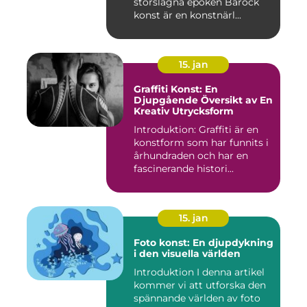
storslagna epoken Barock
konst är en konstnärl...
15. jan
Graffiti Konst: En
Djupgående Översikt av En
Kreativ Utrycksform
Introduktion: Graffiti är en
konstform som har funnits i
århundraden och har en
fascinerande histori...
15. jan
Foto konst: En djupdykning
i den visuella världen
Introduktion I denna artikel
kommer vi att utforska den
spännande världen av foto