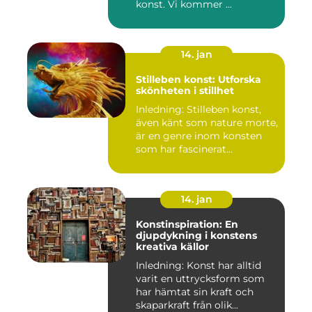
konst. Vi kommer ...
14. jan
Stilleben konst: Utforska
skönheten i stillhet
Inledning: Stilleben konst,
även känt som nature morte,
är en genre inom konsten
som har fascinerat...
14. jan
Konstinspiration: En
djupdykning i konstens
kreativa källor
Inledning: Konst har alltid
varit en uttrycksform som
har hämtat sin kraft och
skaparkraft från olik...