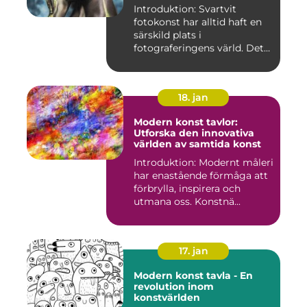
Introduktion: Svartvit
fotokonst har alltid haft en
särskild plats i
fotograferingens värld. Det
är ...
18. jan
Modern konst tavlor:
Utforska den innovativa
världen av samtida konst
Introduktion: Modernt måleri
har enastående förmåga att
förbrylla, inspirera och
utmana oss. Konstnä...
17. jan
Modern konst tavla - En
revolution inom
konstvärlden