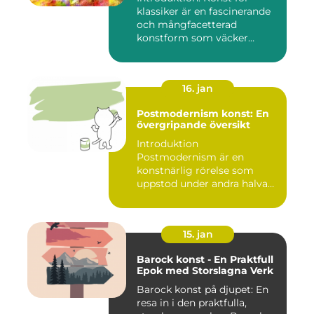
klassiker är en fascinerande
och mångfacetterad
konstform som väcker
intress...
16. jan
Postmodernism konst: En
övergripande översikt
Introduktion
Postmodernism är en
konstnärlig rörelse som
uppstod under andra halvan
av det 20:e århu...
15. jan
Barock konst - En Praktfull
Epok med Storslagna Verk
Barock konst på djupet: En
resa in i den praktfulla,