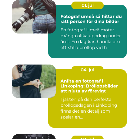
01. jul
Fotograf umeå så hittar du
rätt person för dina bilder
En fotograf Umeå möter
många olika uppdrag under
året. En dag kan handla om
ett stilla bröllop vid h...
04. jul
Anlita en fotograf i
Linköping: Bröllopsbilder
att njuta av förevigt
I jakten på den perfekta
bröllopsdagen i Linköping
finns det en detalj som
spelar en...