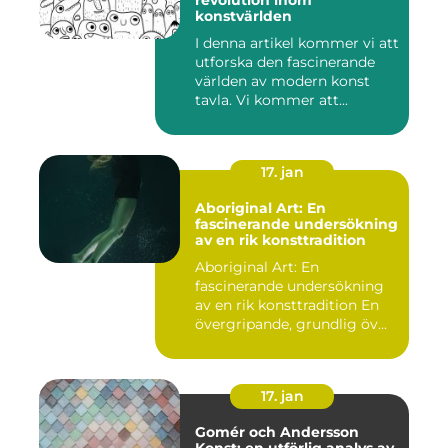
revolution inom
konstvärlden
I denna artikel kommer vi att
utforska den fascinerande
världen av modern konst
tavla. Vi kommer att...
17. jan
Aboriginal Art: En
fascinerande undersökning
av en rik konsttradition
Aboriginal Art: En
fascinerande undersökning
av en rik konsttradition En
övergripande, grundlig öv...
17. jan
Gomér och Andersson