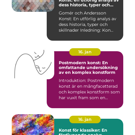
Konst: en utförlig analys av
dess historia, typer och
skillnader
Gomér och Andersson
Konst: En utförlig analys av
dess historia, typer och
skillnader Inledning: Kon...
16. jan
Postmodern konst: En
omfattande undersökning
av en komplex konstform
Introduktion: Postmodern
konst är en mångfacetterad
och komplex konstform som
har vuxit fram som en...
16. jan
Konst för klassiker: En