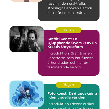
resa in i den praktfulla,
storslagna epoken Barock
konst är en konstnärl...
15. jan
Graffiti Konst: En
Djupgående Översikt av En
Kreativ Utrycksform
Introduktion: Graffiti är en
konstform som har funnits i
århundraden och har en
fascinerande histori...
15. jan
Foto konst: En djupdykning
i den visuella världen
Introduktion I denna artikel
kommer vi att utforska den