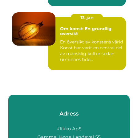
mänskliga historia...
13. jan
Om konst: En grundlig
översikt
En översikt av konstens värld
Konst har varit en central del
av mänsklig kultur sedan
urminnes tide...
Adress