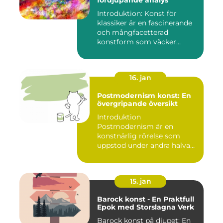
fördjupande analys
Introduktion: Konst för
klassiker är en fascinerande
och mångfacetterad
konstform som väcker
intress...
16. jan
Postmodernism konst: En
övergripande översikt
Introduktion
Postmodernism är en
konstnärlig rörelse som
uppstod under andra halvan
av det 20:e århu...
15. jan
Barock konst - En Praktfull
Epok med Storslagna Verk
Barock konst på djupet: En