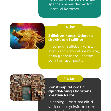
spännande världen av foto
konst. Vi kommer ...
14. jan
Stilleben konst: Utforska
skönheten i stillhet
Inledning: Stilleben konst,
även känt som nature morte,
är en genre inom konsten
som har fascinerat...
14. jan
Konstinspiration: En
djupdykning i konstens
kreativa källor
Inledning: Konst har alltid
varit en uttrycksform som