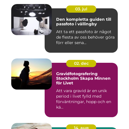
03. jul
Den kompletta guiden till
passfoto i vällingby
Att ta ett passfoto är något
de flesta av oss behöver göra
förr eller sena...
02. dec
Gravidfotografering
Stockholm Skapa Minnen
för Livet
Att vara gravid är en unik
period i livet fylld med
förväntningar, hopp och en
kä...
14. aug