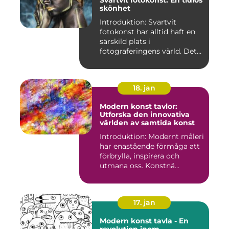
Svartvit fotokonst: En tidlös
skönhet
Introduktion: Svartvit
fotokonst har alltid haft en
särskild plats i
fotograferingens värld. Det
är ...
18. jan
Modern konst tavlor:
Utforska den innovativa
världen av samtida konst
Introduktion: Modernt måleri
har enastående förmåga att
förbrylla, inspirera och
utmana oss. Konstnä...
17. jan
Modern konst tavla - En