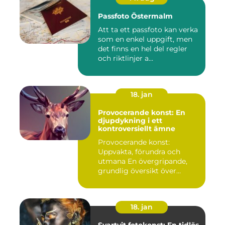
Passfoto Östermalm
Att ta ett passfoto kan verka
som en enkel uppgift, men
det finns en hel del regler
och riktlinjer a...
18. jan
Provocerande konst: En
djupdykning i ett
kontroversiellt ämne
Provocerande konst:
Uppvakta, förundra och
utmana En övergripande,
grundlig översikt över
"provoce...
18. jan