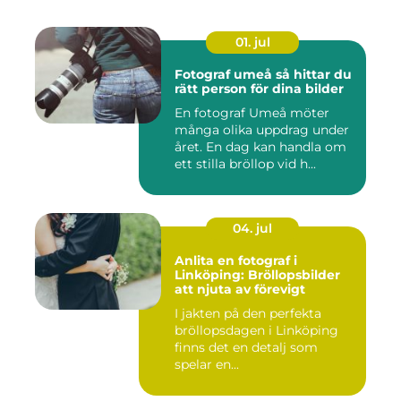
01. jul
Fotograf umeå så hittar du
rätt person för dina bilder
En fotograf Umeå möter
många olika uppdrag under
året. En dag kan handla om
ett stilla bröllop vid h...
04. jul
Anlita en fotograf i
Linköping: Bröllopsbilder
att njuta av förevigt
I jakten på den perfekta
bröllopsdagen i Linköping
finns det en detalj som
spelar en...