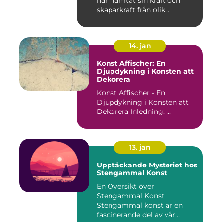
har hämtat sin kraft och
skaparkraft från olik...
14. jan
Konst Affischer: En
Djupdykning i Konsten att
Dekorera
Konst Affischer - En
Djupdykning i Konsten att
Dekorera Inledning: ...
13. jan
Upptäckande Mysteriet hos
Stengammal Konst
En Översikt över
Stengammal Konst
Stengammal konst är en
fascinerande del av vår