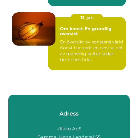
mänskliga historia...
13. jan
Om konst: En grundlig
översikt
En översikt av konstens värld
Konst har varit en central del
av mänsklig kultur sedan
urminnes tide...
Adress