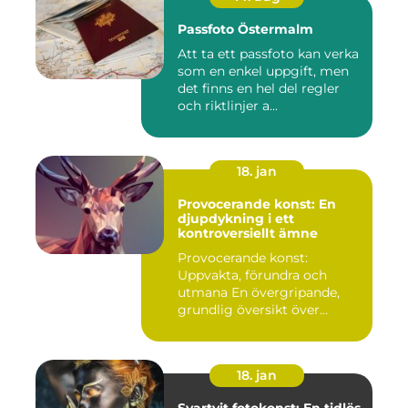
Passfoto Östermalm
Att ta ett passfoto kan verka
som en enkel uppgift, men
det finns en hel del regler
och riktlinjer a...
18. jan
Provocerande konst: En
djupdykning i ett
kontroversiellt ämne
Provocerande konst:
Uppvakta, förundra och
utmana En övergripande,
grundlig översikt över
"provoce...
18. jan