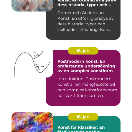
Konst: en utförlig analys av
dess historia, typer och
skillnader
Gomér och Andersson
Konst: En utförlig analys av
dess historia, typer och
skillnader Inledning: Kon...
16. jan
Postmodern konst: En
omfattande undersökning
av en komplex konstform
Introduktion: Postmodern
konst är en mångfacetterad
och komplex konstform som
har vuxit fram som en...
16. jan
Konst för klassiker: En