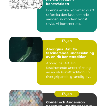
revolution inom
konstvärlden
I denna artikel kommer vi att
utforska den fascinerande
världen av modern konst
tavla. Vi kommer att...
17. jan
Aboriginal Art: En
fascinerande undersökning
av en rik konsttradition
Aboriginal Art: En
fascinerande undersökning
av en rik konsttradition En
övergripande, grundlig öv...
17. jan
Gomér och Andersson