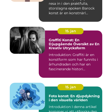
resa in i den praktfulla,
storslagna epoken Barock
konst är en konstnärl...
15. jan
Graffiti Konst: En
Djupgående Översikt av En
Kreativ Utrycksform
Introduktion: Graffiti är en
konstform som har funnits i
århundraden och har en
fascinerande histori...
15. jan
Foto konst: En djupdykning
i den visuella världen
Introduktion I denna artikel
kommer vi att utforska den