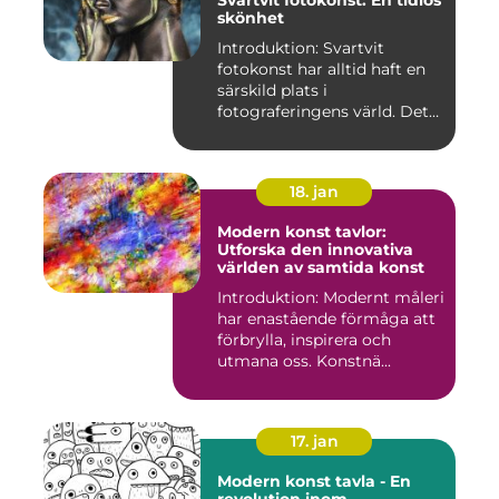
Svartvit fotokonst: En tidlös
skönhet
Introduktion: Svartvit
fotokonst har alltid haft en
särskild plats i
fotograferingens värld. Det
är ...
18. jan
Modern konst tavlor:
Utforska den innovativa
världen av samtida konst
Introduktion: Modernt måleri
har enastående förmåga att
förbrylla, inspirera och
utmana oss. Konstnä...
17. jan
Modern konst tavla - En