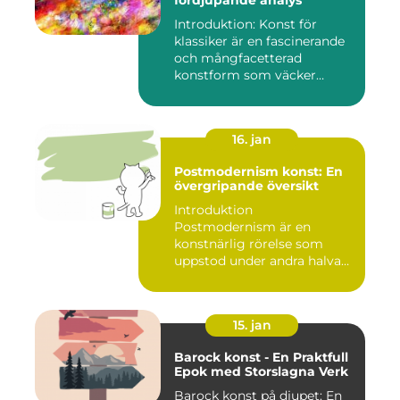
fördjupande analys
Introduktion: Konst för
klassiker är en fascinerande
och mångfacetterad
konstform som väcker
intress...
16. jan
Postmodernism konst: En
övergripande översikt
Introduktion
Postmodernism är en
konstnärlig rörelse som
uppstod under andra halvan
av det 20:e århu...
15. jan
Barock konst - En Praktfull
Epok med Storslagna Verk
Barock konst på djupet: En