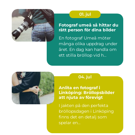
01. jul
Fotograf umeå så hittar du
rätt person för dina bilder
En fotograf Umeå möter
många olika uppdrag under
året. En dag kan handla om
ett stilla bröllop vid h...
04. jul
Anlita en fotograf i
Linköping: Bröllopsbilder
att njuta av förevigt
I jakten på den perfekta
bröllopsdagen i Linköping
finns det en detalj som
spelar en...