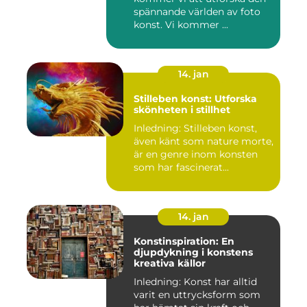
spännande världen av foto
konst. Vi kommer ...
14. jan
Stilleben konst: Utforska
skönheten i stillhet
Inledning: Stilleben konst,
även känt som nature morte,
är en genre inom konsten
som har fascinerat...
14. jan
Konstinspiration: En
djupdykning i konstens
kreativa källor
Inledning: Konst har alltid
varit en uttrycksform som