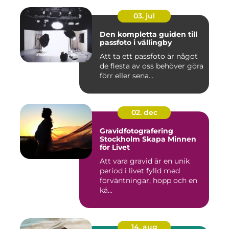
03. jul
Den kompletta guiden till
passfoto i vällingby
Att ta ett passfoto är något
de flesta av oss behöver göra
förr eller sena...
02. dec
Gravidfotografering
Stockholm Skapa Minnen
för Livet
Att vara gravid är en unik
period i livet fylld med
förväntningar, hopp och en
kä...
14. aug