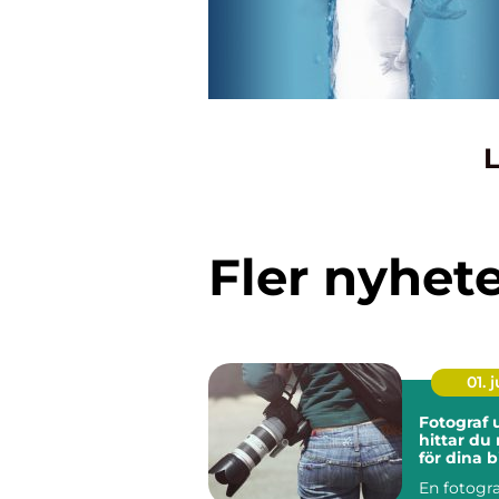
L
Fler nyhet
01. j
Fotograf u
hittar du 
för dina b
En fotogr