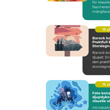
för klassik
fascinera
mångface
konstfor
väcker intr
15. j
Barock ko
Praktfull
Storslagn
Barock ko
djupet: En 
den praktf
storslagn
Barock ko
konstnärl..
15. j
Foto kons
djupdykni
visuella v
Introduktion I 