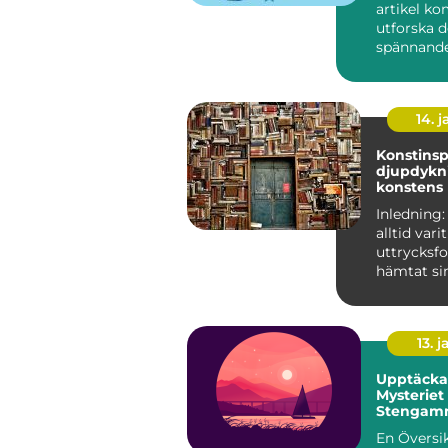
artikel ko
utforska 
spännande
foto konst
kommer ..
14. 
Konstinsp
djupdykni
konstens 
källor
Inledning:
alltid vari
uttrycksf
hämtat sin
skaparkraft
13. j
Upptäck
Mysteriet
Stengamm
En Översi