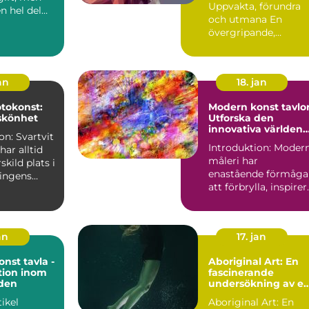
Uppvakta, förundra
en hel del
och utmana En
riktlinjer
övergripande,
grundlig översikt
över "provoce...
an
18. jan
otokonst:
Modern konst tavlor
 skönhet
Utforska den
innovativa världen
on: Svartvit
av samtida konst
Introduktion: Moder
har alltid
måleri har
skild plats i
enastående förmåga
ringens
att förbrylla, inspirer
r ...
och utmana oss.
Konstnä...
an
17. jan
nst tavla -
Aboriginal Art: En
tion inom
fascinerande
lden
undersökning av e
rik konsttradition
tikel
Aboriginal Art: En