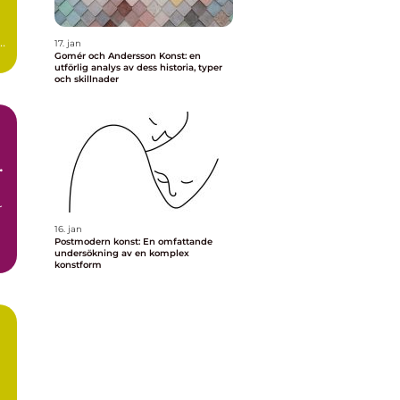
17. jan
Gomér och Andersson Konst: en
utförlig analys av dess historia, typer
och skillnader
n
r
16. jan
Postmodern konst: En omfattande
undersökning av en komplex
konstform