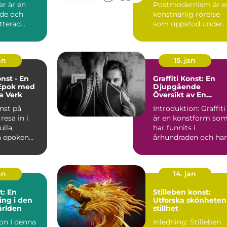
er är en
Postmodernism är e
nde och
konstnärlig rörelse
tterad
som uppstod under
m som
andra halvan av det
ess...
20:e århu...
an
15. jan
nst - En
Graffiti Konst: En
 Epok med
Djupgående
a Verk
Översikt av En
Kreativ Utrycksform
nst på
Introduktion: Graffiti
resa in i
är en konstform so
ulla,
har funnits i
a epoken
århundraden och har
nst är en
en fascinerande
.
histori...
an
14. jan
t: En
Stilleben konst:
ng i den
Utforska skönheten 
ärlden
stillhet
denna
Inledning: Stilleben