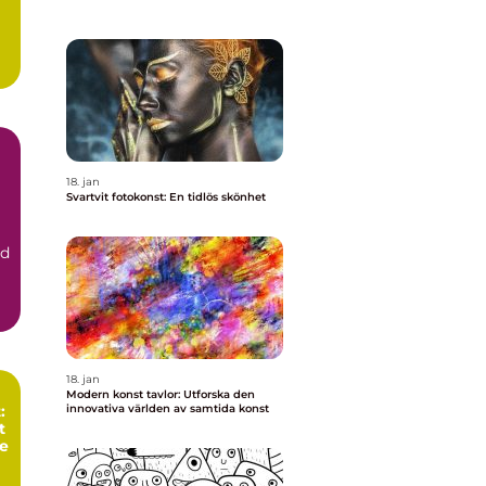
18. jan
Svartvit fotokonst: En tidlös skönhet
ld
18. jan
Modern konst tavlor: Utforska den
:
innovativa världen av samtida konst
t
ne