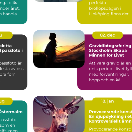
ga olika
perfekta
nder året.
bröllopsdagen i
n handla
Linköping finns det
lla bröllop
en detalj som spelar
en...
ul
02. dec
letta
Gravidfotografering
l passfoto i
Stockholm Skapa
Minnen för Livet
 passfoto är
Att vara gravid är en
lesta av oss
unik period i livet fyl
öra förr
med förväntningar,
.
hopp och en kä...
aug
18. jan
 Östermalm
Provocerande konst
En djupdykning i et
 passfoto
kontroversiellt äm
 som en
Provocerande konst:
gift, men