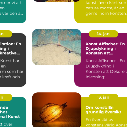
mmer vi att
konst, även känt so
den
nature morte, är en
 världen av
genre inom konsten
. Vi
som har fascinerat...
.
jan
14. jan
iration: En
Konst Affischer: En
ng i
Djupdykning i
kreativa
Konsten att
Dekorera
 Konst har
Konst Affischer - En
t en
Djupdykning i
orm som har
Konsten att Dekorer
 kraft och
Inledning: ...
 från olik...
an
13. jan
ande
Om konst: En
 hos
grundlig översikt
al Konst
En översikt av
kt över
konstens värld Konst