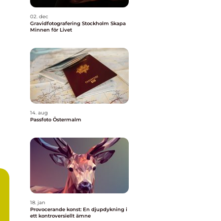
02. dec
Gravidfotografering Stockholm Skapa
Minnen för Livet
14. aug
Passfoto Östermalm
18. jan
Provocerande konst: En djupdykning i
ett kontroversiellt ämne