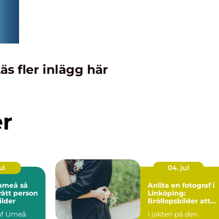
äs fler inlägg här
er
ul
04. jul
meå så
Anlita en fotograf i
rätt person
Linköping:
ilder
Bröllopsbilder att
njuta av förevigt
af Umeå
I jakten på den