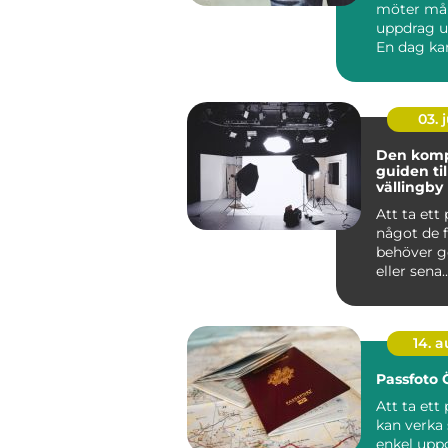
möter mån
uppdrag u
En dag ka
om ett sti
vid h...
03. j
Den komp
guiden til
vällingby
Att ta ett
något de f
behöver g
eller sena..
14. 
Passfoto
Att ta ett
kan verka
enkel upp