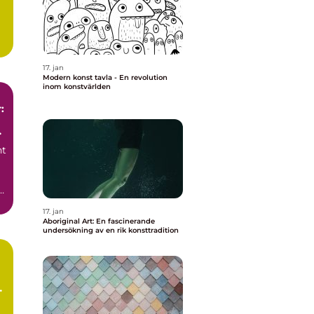
17. jan
Modern konst tavla - En revolution
inom konstvärlden
:
nt
a
17. jan
Aboriginal Art: En fascinerande
undersökning av en rik konsttradition
n