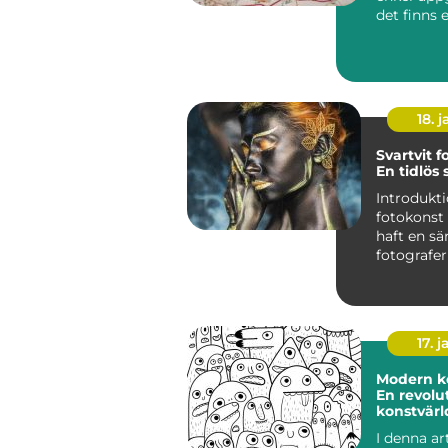
det finns 
regler och 
a...
18. j
Svartvit f
En tidlös
Introdukti
fotokonst 
haft en sär
fotografe
värld. Det ä
17. j
Modern ko
En revolu
konstvär
I denna ar