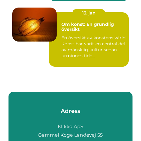
13. jan
Om konst: En grundlig
översikt
En översikt av konstens värld
Konst har varit en central del
av mänsklig kultur sedan
urminnes tide...
Adress