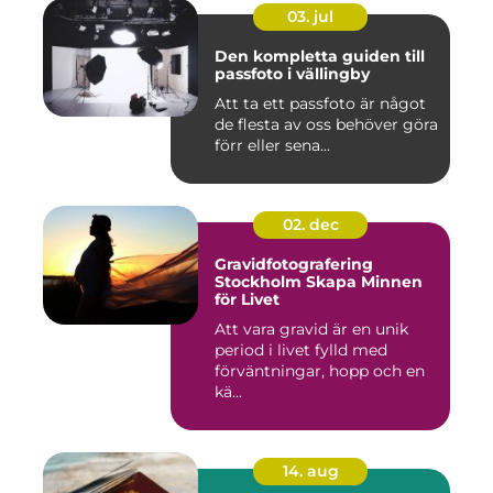
03. jul
Den kompletta guiden till
passfoto i vällingby
Att ta ett passfoto är något
de flesta av oss behöver göra
förr eller sena...
02. dec
Gravidfotografering
Stockholm Skapa Minnen
för Livet
Att vara gravid är en unik
period i livet fylld med
förväntningar, hopp och en
kä...
14. aug