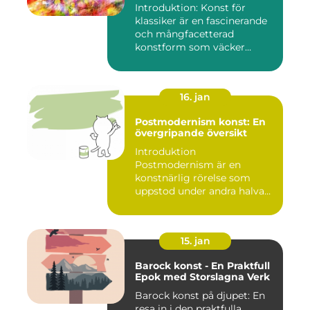
Introduktion: Konst för
klassiker är en fascinerande
och mångfacetterad
konstform som väcker
intress...
16. jan
Postmodernism konst: En
övergripande översikt
Introduktion
Postmodernism är en
konstnärlig rörelse som
uppstod under andra halvan
av det 20:e århu...
15. jan
Barock konst - En Praktfull
Epok med Storslagna Verk
Barock konst på djupet: En
resa in i den praktfulla,