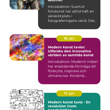
skönhet
Introduktion: Svartvit
fotokonst har alltid haft en
särskild plats i
fotograferingens värld. Det
är ...
18. jan
Modern konst tavlor:
Utforska den innovativa
världen av samtida konst
Introduktion: Modernt måleri
har enastående förmåga att
förbrylla, inspirera och
utmana oss. Konstnä...
17. jan
Modern konst tavla - En
revolution inom