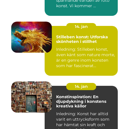
spännande världen av foto
konst. Vi kommer ...
14. jan
Stilleben konst: Utforska
skönheten i stillhet
Inledning: Stilleben konst,
även känt som nature morte,
är en genre inom konsten
som har fascinerat...
14. jan
Konstinspiration: En
djupdykning i konstens
kreativa källor
Inledning: Konst har alltid
varit en uttrycksform som
har hämtat sin kraft och