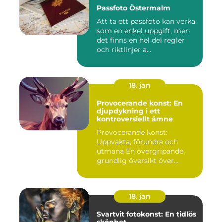
Passfoto Östermalm
Att ta ett passfoto kan verka
som en enkel uppgift, men
det finns en hel del regler
och riktlinjer a...
18. jan
Provocerande konst: En
djupdykning i ett
kontroversiellt ämne
Provocerande konst:
Uppvakta, förundra och
utmana En övergripande,
grundlig översikt över
"provoce...
18. jan
Svartvit fotokonst: En tidlös