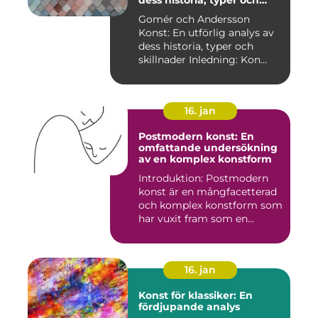
dess historia, typer och
skillnader
Gomér och Andersson
Konst: En utförlig analys av
dess historia, typer och
skillnader Inledning: Kon...
16. jan
Postmodern konst: En
omfattande undersökning
av en komplex konstform
Introduktion: Postmodern
konst är en mångfacetterad
och komplex konstform som
har vuxit fram som en...
16. jan
Konst för klassiker: En
fördjupande analys