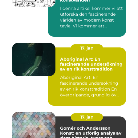
konstvärlden
I denna artikel kommer vi att
utforska den fascinerande
världen av modern konst
tavla. Vi kommer att...
17. jan
Aboriginal Art: En
fascinerande undersökning
av en rik konsttradition
Aboriginal Art: En
fascinerande undersökning
av en rik konsttradition En
övergripande, grundlig öv...
17. jan
Gomér och Andersson
Konst: en utförlig analys av