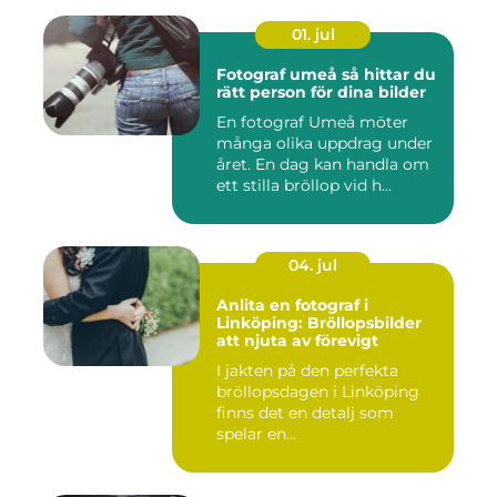
01. jul
Fotograf umeå så hittar du
rätt person för dina bilder
En fotograf Umeå möter
många olika uppdrag under
året. En dag kan handla om
ett stilla bröllop vid h...
04. jul
Anlita en fotograf i
Linköping: Bröllopsbilder
att njuta av förevigt
I jakten på den perfekta
bröllopsdagen i Linköping
finns det en detalj som
spelar en...