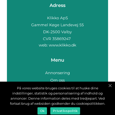
Adress
web:
www.klikko.dk
Menu
Annonsering
Om oss
Cookies
På vores website bruges cookies til at huske dine
indstillinger, statistik og personalisering af indhold og
Kontakta oss
annoncer. Denne information deles med tredjepart. Ved
Sitemap
fortsat brug af websiden godkender du cookiepolitikken.
Ok
Privatlivspolitik