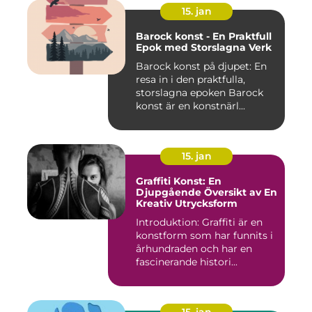
15. jan
Barock konst - En Praktfull
Epok med Storslagna Verk
Barock konst på djupet: En
resa in i den praktfulla,
storslagna epoken Barock
konst är en konstnärl...
15. jan
Graffiti Konst: En
Djupgående Översikt av En
Kreativ Utrycksform
Introduktion: Graffiti är en
konstform som har funnits i
århundraden och har en
fascinerande histori...