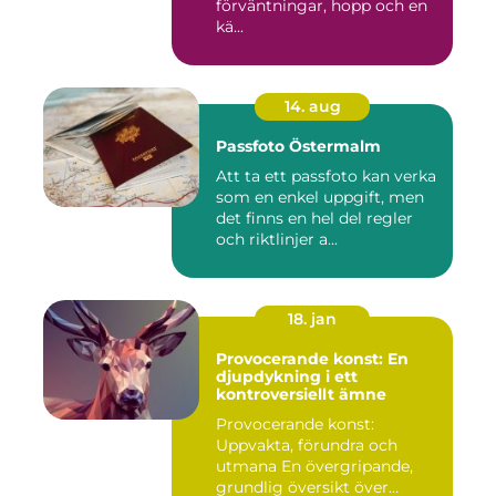
förväntningar, hopp och en
kä...
14. aug
Passfoto Östermalm
Att ta ett passfoto kan verka
som en enkel uppgift, men
det finns en hel del regler
och riktlinjer a...
18. jan
Provocerande konst: En
djupdykning i ett
kontroversiellt ämne
Provocerande konst:
Uppvakta, förundra och
utmana En övergripande,
grundlig översikt över