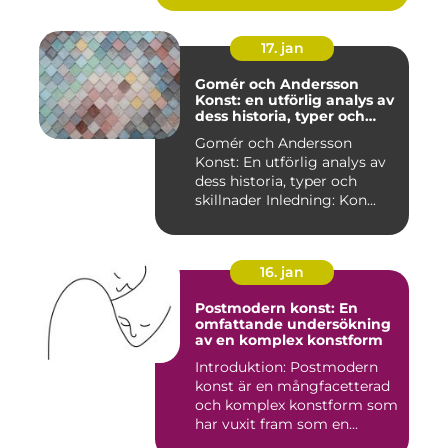
17. jan
Gomér och Andersson
Konst: en utförlig analys av
dess historia, typer och
skillnader
Gomér och Andersson
Konst: En utförlig analys av
dess historia, typer och
skillnader Inledning: Kon...
16. jan
Postmodern konst: En
omfattande undersökning
av en komplex konstform
Introduktion: Postmodern
konst är en mångfacetterad
och komplex konstform som
har vuxit fram som en...