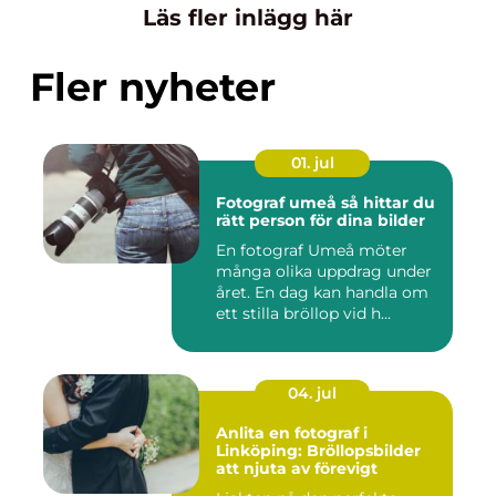
Läs fler inlägg här
Fler nyheter
01. jul
Fotograf umeå så hittar du
rätt person för dina bilder
En fotograf Umeå möter
många olika uppdrag under
året. En dag kan handla om
ett stilla bröllop vid h...
04. jul
Anlita en fotograf i
Linköping: Bröllopsbilder
att njuta av förevigt