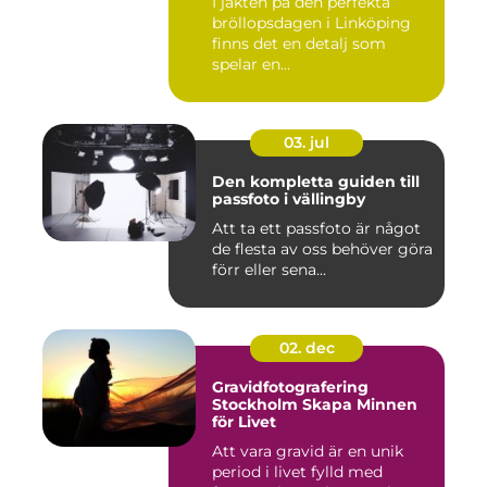
I jakten på den perfekta
bröllopsdagen i Linköping
finns det en detalj som
spelar en...
03. jul
Den kompletta guiden till
passfoto i vällingby
Att ta ett passfoto är något
de flesta av oss behöver göra
förr eller sena...
02. dec
Gravidfotografering
Stockholm Skapa Minnen
för Livet
Att vara gravid är en unik
period i livet fylld med