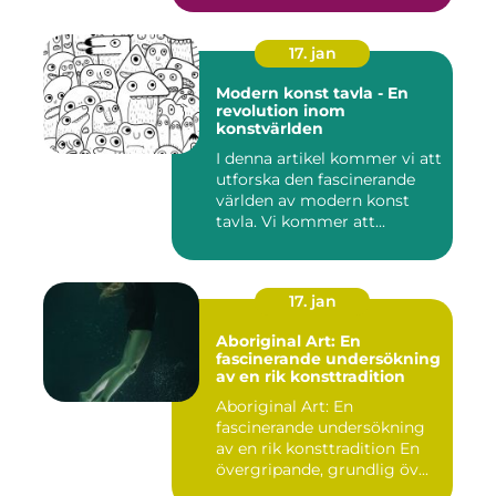
17. jan
Modern konst tavla - En
revolution inom
konstvärlden
I denna artikel kommer vi att
utforska den fascinerande
världen av modern konst
tavla. Vi kommer att...
17. jan
Aboriginal Art: En
fascinerande undersökning
av en rik konsttradition
Aboriginal Art: En
fascinerande undersökning
av en rik konsttradition En
övergripande, grundlig öv...