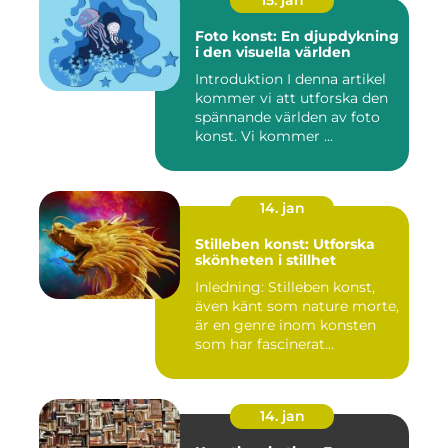
15. jan
Foto konst: En djupdykning
i den visuella världen
Introduktion I denna artikel
kommer vi att utforska den
spännande världen av foto
konst. Vi kommer ...
14. jan
Stilleben konst: Utforska
skönheten i stillhet
Inledning: Stilleben konst,
även känt som nature morte,
är en genre inom konsten
som har fascinerat...
14. jan