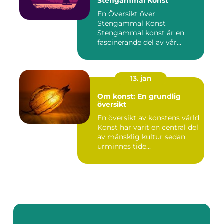
Stengammal Konst
En Översikt över
Stengammal Konst
Stengammal konst är en
fascinerande del av vår
mänskliga historia...
13. jan
Om konst: En grundlig
översikt
En översikt av konstens värld
Konst har varit en central del
av mänsklig kultur sedan
urminnes tide...