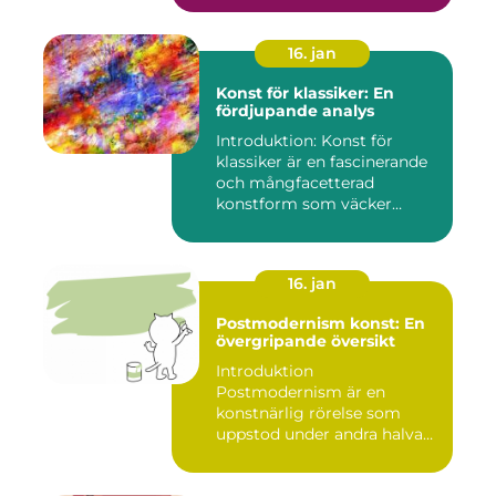
16. jan
Konst för klassiker: En
fördjupande analys
Introduktion: Konst för
klassiker är en fascinerande
och mångfacetterad
konstform som väcker
intress...
16. jan
Postmodernism konst: En
övergripande översikt
Introduktion
Postmodernism är en
konstnärlig rörelse som
uppstod under andra halvan
av det 20:e århu...