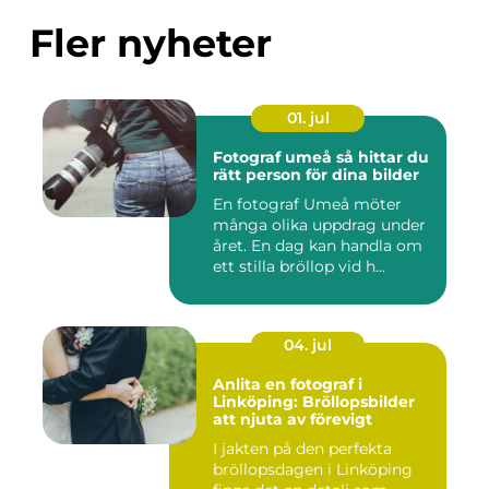
Fler nyheter
01. jul
Fotograf umeå så hittar du
rätt person för dina bilder
En fotograf Umeå möter
många olika uppdrag under
året. En dag kan handla om
ett stilla bröllop vid h...
04. jul
Anlita en fotograf i
Linköping: Bröllopsbilder
att njuta av förevigt
I jakten på den perfekta
bröllopsdagen i Linköping