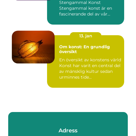
Stengammal Konst
Stengammal konst är en
fascinerande del av vår
mänskliga historia...
13. jan
Om konst: En grundlig
översikt
En översikt av konstens värld
Konst har varit en central del
av mänsklig kultur sedan
urminnes tide...
Adress