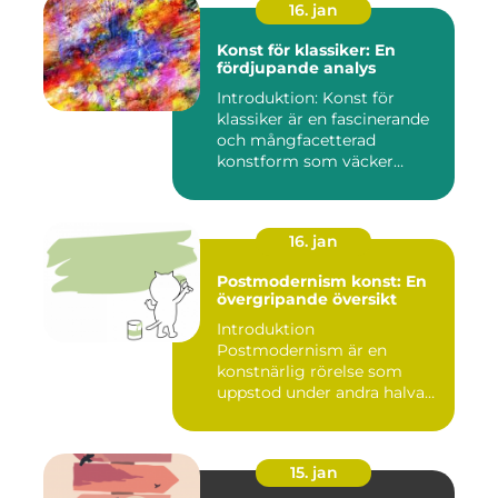
16. jan
Konst för klassiker: En
fördjupande analys
Introduktion: Konst för
klassiker är en fascinerande
och mångfacetterad
konstform som väcker
intress...
16. jan
Postmodernism konst: En
övergripande översikt
Introduktion
Postmodernism är en
konstnärlig rörelse som
uppstod under andra halvan
av det 20:e århu...
15. jan