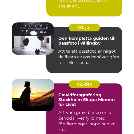
finns det en detalj som
spelar en...
03. jul
Den kompletta guiden till
passfoto i vällingby
Att ta ett passfoto är något
de flesta av oss behöver göra
förr eller sena...
02. dec
Gravidfotografering
Stockholm Skapa Minnen
för Livet
Att vara gravid är en unik
period i livet fylld med
förväntningar, hopp och en
kä...