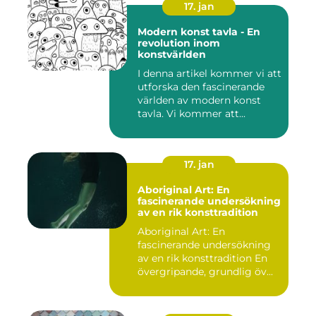
17. jan
Modern konst tavla - En
revolution inom
konstvärlden
I denna artikel kommer vi att
utforska den fascinerande
världen av modern konst
tavla. Vi kommer att...
17. jan
Aboriginal Art: En
fascinerande undersökning
av en rik konsttradition
Aboriginal Art: En
fascinerande undersökning
av en rik konsttradition En
övergripande, grundlig öv...