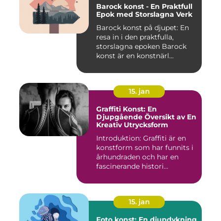
Barock konst - En Praktfull
Epok med Storslagna Verk
Barock konst på djupet: En
resa in i den praktfulla,
storslagna epoken Barock
konst är en konstnärl...
15. jan
Graffiti Konst: En
Djupgående Översikt av En
Kreativ Utrycksform
Introduktion: Graffiti är en
konstform som har funnits i
århundraden och har en
fascinerande histori...
15. jan
Foto konst: En djupdykning