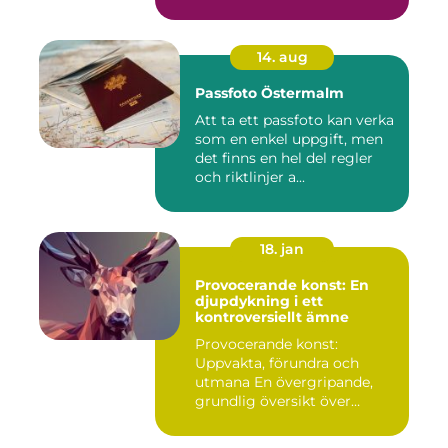
14. aug
Passfoto Östermalm
Att ta ett passfoto kan verka
som en enkel uppgift, men
det finns en hel del regler
och riktlinjer a...
18. jan
Provocerande konst: En
djupdykning i ett
kontroversiellt ämne
Provocerande konst:
Uppvakta, förundra och
utmana En övergripande,
grundlig översikt över
"provoce...