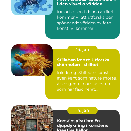
i den visuella världen
Introduktion I denna artikel
kommer vi att utforska den
spännande världen av foto
konst. Vi kommer ...
14. jan
Stilleben konst: Utforska
skönheten i stillhet
Inledning: Stilleben konst,
även känt som nature morte,
är en genre inom konsten
som har fascinerat...
14. jan
Konstinspiration: En
djupdykning i konstens
kreativa källor