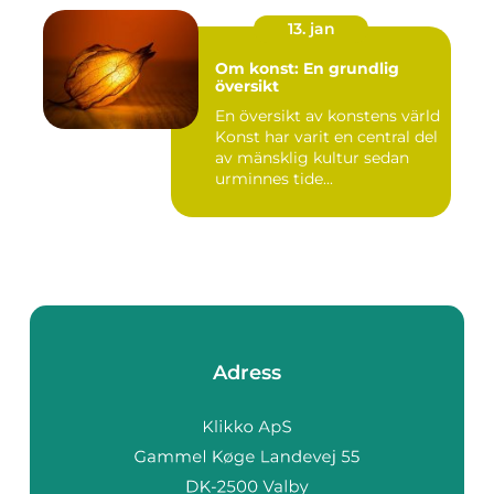
13. jan
Om konst: En grundlig
översikt
En översikt av konstens värld
Konst har varit en central del
av mänsklig kultur sedan
urminnes tide...
Adress