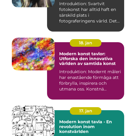
Introduktion: Svartvit
fotokonst har alltid haft en
särskild plats i
fotograferingens värld. Det
är ...
18. jan
Modern konst tavlor:
Utforska den innovativa
världen av samtida konst
Introduktion: Modernt måleri
har enastående förmåga att
förbrylla, inspirera och
utmana oss. Konstnä...
17. jan
Modern konst tavla - En
revolution inom
konstvärlden