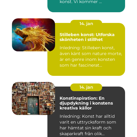
konst. Vi kommer ...
14. jan
Stilleben konst: Utforska
skönheten i stillhet
Inledning: Stilleben konst,
även känt som nature morte,
är en genre inom konsten
som har fascinerat...
14. jan
Konstinspiration: En
djupdykning i konstens
kreativa källor
Inledning: Konst har alltid
varit en uttrycksform som
har hämtat sin kraft och
skaparkraft från olik...