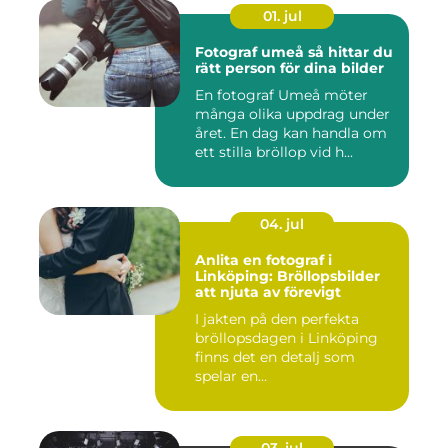
01. jul
Fotograf umeå så hittar du
rätt person för dina bilder
En fotograf Umeå möter
många olika uppdrag under
året. En dag kan handla om
ett stilla bröllop vid h...
04. jul
Anlita en fotograf i
Linköping: Bröllopsbilder
att njuta av förevigt
I jakten på den perfekta
bröllopsdagen i Linköping
finns det en detalj som
spelar en...