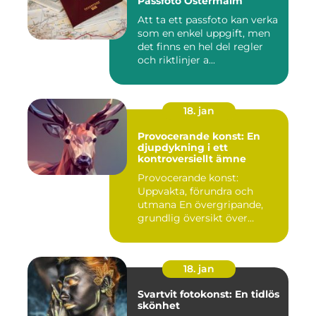
Passfoto Östermalm
Att ta ett passfoto kan verka
som en enkel uppgift, men
det finns en hel del regler
och riktlinjer a...
18. jan
Provocerande konst: En
djupdykning i ett
kontroversiellt ämne
Provocerande konst:
Uppvakta, förundra och
utmana En övergripande,
grundlig översikt över
"provoce...
18. jan
Svartvit fotokonst: En tidlös
skönhet