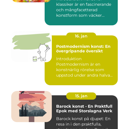
klassiker är en fascinerande
och mångfacetterad
konstform som väcker
intress...
16. jan
Postmodernism konst: En
övergripande översikt
Introduktion
Postmodernism är en
konstnärlig rörelse som
uppstod under andra halvan
av det 20:e århu...
15. jan
Barock konst - En Praktfull
Epok med Storslagna Verk
Barock konst på djupet: En
resa in i den praktfulla,