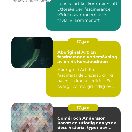
I denna artikel kommer vi att
utforska den fascinerande
världen av modern konst
tavla. Vi kommer att...
17. jan
Aboriginal Art: En
fascinerande undersökning
av en rik konsttradition
Aboriginal Art: En
fascinerande undersökning
av en rik konsttradition En
övergripande, grundlig öv...
17. jan
Gomér och Andersson
Konst: en utförlig analys av
dess historia, typer och