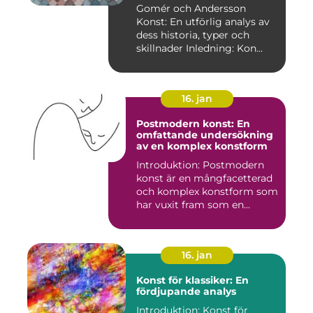
skillnader
Gomér och Andersson
Konst: En utförlig analys av
dess historia, typer och
skillnader Inledning: Kon...
16. jan
Postmodern konst: En
omfattande undersökning
av en komplex konstform
Introduktion: Postmodern
konst är en mångfacetterad
och komplex konstform som
har vuxit fram som en...
16. jan
Konst för klassiker: En
fördjupande analys
Introduktion: Konst för