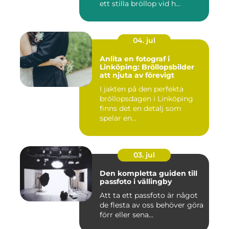
ett stilla bröllop vid h...
04. jul
Anlita en fotograf i
Linköping: Bröllopsbilder
att njuta av förevigt
I jakten på den perfekta
bröllopsdagen i Linköping
finns det en detalj som
spelar en...
03. jul
Den kompletta guiden till
passfoto i vällingby
Att ta ett passfoto är något
de flesta av oss behöver göra
förr eller sena...