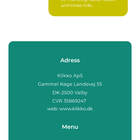
urminnes tide...
Adress
web:
www.klikko.dk
Menu