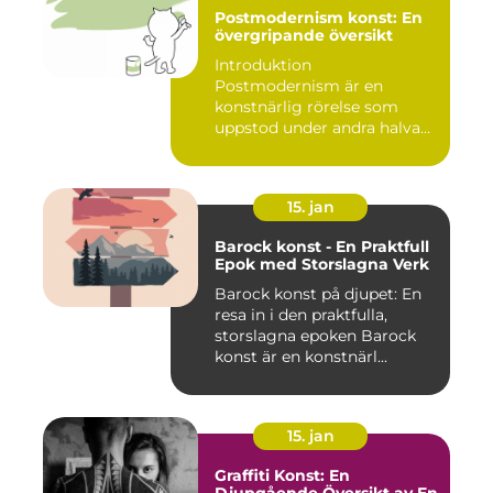
Postmodernism konst: En
övergripande översikt
Introduktion
Postmodernism är en
konstnärlig rörelse som
uppstod under andra halvan
av det 20:e århu...
15. jan
Barock konst - En Praktfull
Epok med Storslagna Verk
Barock konst på djupet: En
resa in i den praktfulla,
storslagna epoken Barock
konst är en konstnärl...
15. jan
Graffiti Konst: En