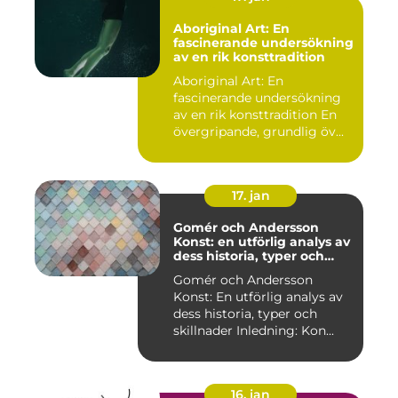
Aboriginal Art: En
fascinerande undersökning
av en rik konsttradition
Aboriginal Art: En
fascinerande undersökning
av en rik konsttradition En
övergripande, grundlig öv...
17. jan
Gomér och Andersson
Konst: en utförlig analys av
dess historia, typer och
skillnader
Gomér och Andersson
Konst: En utförlig analys av
dess historia, typer och
skillnader Inledning: Kon...
16. jan