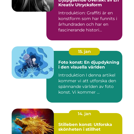
Djupgående Översikt av En
Kreativ Utrycksform
Introduktion: Graffiti är en
konstform som har funnits i
århundraden och har en
fascinerande histori...
15. jan
Foto konst: En djupdykning
i den visuella världen
Introduktion I denna artikel
kommer vi att utforska den
spännande världen av foto
konst. Vi kommer ...
14. jan
Stilleben konst: Utforska
skönheten i stillhet