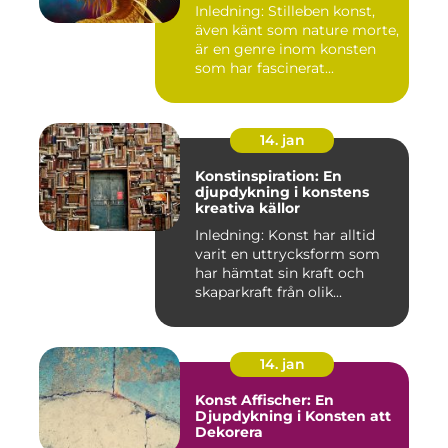
Inledning: Stilleben konst,
även känt som nature morte,
är en genre inom konsten
som har fascinerat...
14. jan
Konstinspiration: En
djupdykning i konstens
kreativa källor
Inledning: Konst har alltid
varit en uttrycksform som
har hämtat sin kraft och
skaparkraft från olik...
14. jan
Konst Affischer: En
Djupdykning i Konsten att
Dekorera