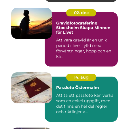
02. dec
Gravidfotografering
Stockholm Skapa Minnen
för Livet
Att vara gravid är en unik
period i livet fylld med
förväntningar, hopp och en
kä...
14. aug
Passfoto Östermalm
Att ta ett passfoto kan verka
som en enkel uppgift, men
det finns en hel del regler
och riktlinjer a...