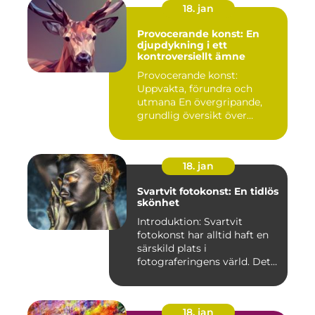
18. jan
Provocerande konst: En
djupdykning i ett
kontroversiellt ämne
Provocerande konst:
Uppvakta, förundra och
utmana En övergripande,
grundlig översikt över
"provoce...
18. jan
Svartvit fotokonst: En tidlös
skönhet
Introduktion: Svartvit
fotokonst har alltid haft en
särskild plats i
fotograferingens värld. Det
är ...
18. jan