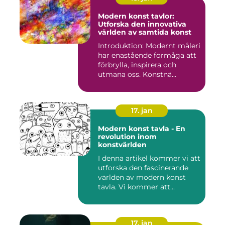
Modern konst tavlor:
Utforska den innovativa
världen av samtida konst
Introduktion: Modernt måleri
har enastående förmåga att
förbrylla, inspirera och
utmana oss. Konstnä...
17. jan
Modern konst tavla - En
revolution inom
konstvärlden
I denna artikel kommer vi att
utforska den fascinerande
världen av modern konst
tavla. Vi kommer att...
17. jan