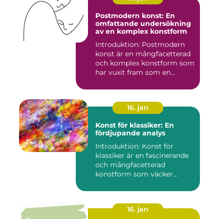
Postmodern konst: En
omfattande undersökning
av en komplex konstform
Introduktion: Postmodern
konst är en mångfacetterad
och komplex konstform som
har vuxit fram som en...
16. jan
Konst för klassiker: En
fördjupande analys
Introduktion: Konst för
klassiker är en fascinerande
och mångfacetterad
konstform som väcker
intress...
16. jan