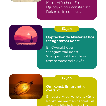
Konst Affischer - En
Djupdykning i Konsten att
Dekorera Inledning: ...
13. jan
Upptäckande Mysteriet hos
Stengammal Konst
En Översikt över
Stengammal Konst
Stengammal konst är en
fascinerande del av vår
mänskliga historia...
13. jan
Om konst: En grundlig
översikt
En översikt av konstens värld
Konst har varit en central del
av mänsklig kultur sedan