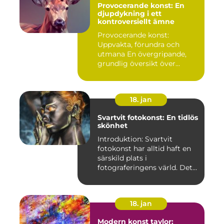
Provocerande konst: En
djupdykning i ett
kontroversiellt ämne
Provocerande konst:
Uppvakta, förundra och
utmana En övergripande,
grundlig översikt över
"provoce...
18. jan
Svartvit fotokonst: En tidlös
skönhet
Introduktion: Svartvit
fotokonst har alltid haft en
särskild plats i
fotograferingens värld. Det
är ...
18. jan
Modern konst tavlor: