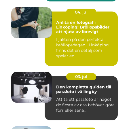
04. jul
Anlita en fotograf i
Linköping: Bröllopsbilder
att njuta av förevigt
I jakten på den perfekta
bröllopsdagen i Linköping
finns det en detalj som
spelar en...
03. jul
Den kompletta guiden till
passfoto i vällingby
Att ta ett passfoto är något
de flesta av oss behöver göra
förr eller sena...