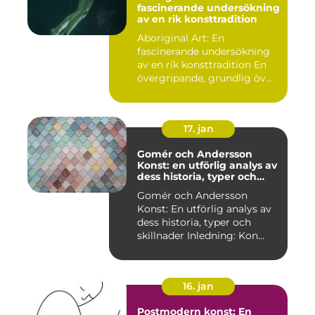
fascinerande undersökning
av en rik konsttradition
Aboriginal Art: En
fascinerande undersökning
av en rik konsttradition En
övergripande, grundlig öv...
17. jan
Gomér och Andersson
Konst: en utförlig analys av
dess historia, typer och
skillnader
Gomér och Andersson
Konst: En utförlig analys av
dess historia, typer och
skillnader Inledning: Kon...
16. jan
Postmodern konst: En