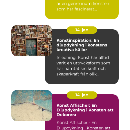
är en genre inom konsten
som har fascinerat...
14. jan
Konstinspiration: En
djupdykning i konstens
kreativa källor
Inledning: Konst har alltid
varit en uttrycksform som
har hämtat sin kraft och
skaparkraft från olik...
14. jan
Konst Affischer: En
Djupdykning i Konsten att
Dekorera
Konst Affischer - En
Djupdykning i Konsten att