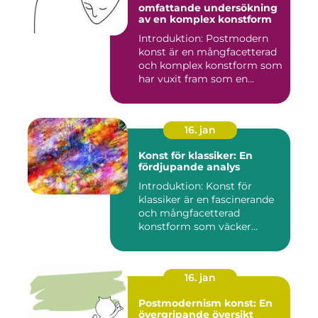
omfattande undersökning
av en komplex konstform
Introduktion: Postmodern
konst är en mångfacetterad
och komplex konstform som
har vuxit fram som en...
16. jan
Konst för klassiker: En
fördjupande analys
Introduktion: Konst för
klassiker är en fascinerande
och mångfacetterad
konstform som väcker
intress...
16. jan
Postmodernism konst: En
övergripande översikt