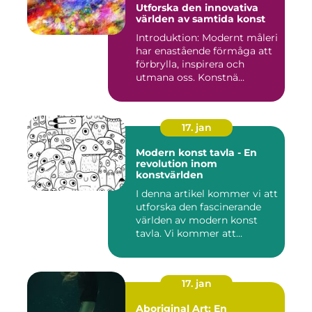
Utforska den innovativa
världen av samtida konst
Introduktion: Modernt måleri
har enastående förmåga att
förbrylla, inspirera och
utmana oss. Konstnä...
17. jan
Modern konst tavla - En
revolution inom
konstvärlden
I denna artikel kommer vi att
utforska den fascinerande
världen av modern konst
tavla. Vi kommer att...
17. jan
Aboriginal Art: En