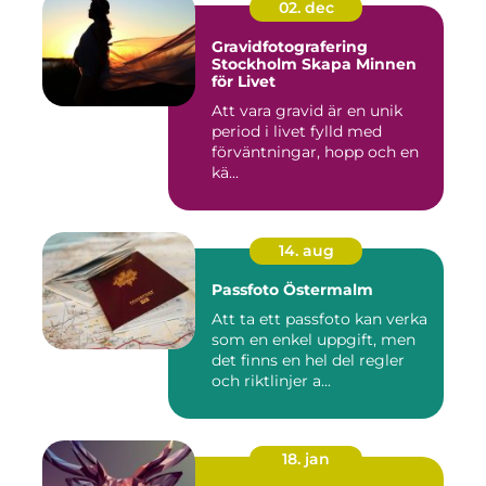
02. dec
Gravidfotografering
Stockholm Skapa Minnen
för Livet
Att vara gravid är en unik
period i livet fylld med
förväntningar, hopp och en
kä...
14. aug
Passfoto Östermalm
Att ta ett passfoto kan verka
som en enkel uppgift, men
det finns en hel del regler
och riktlinjer a...
18. jan