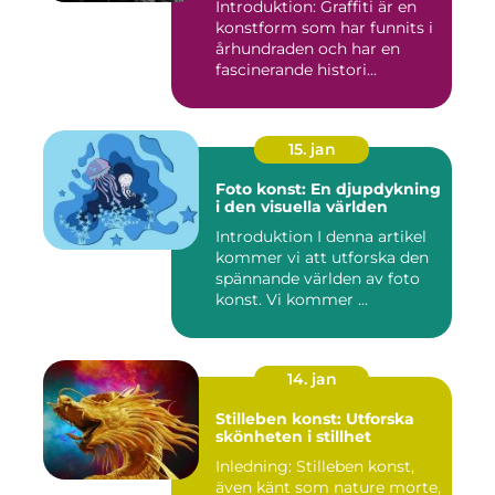
Introduktion: Graffiti är en
konstform som har funnits i
århundraden och har en
fascinerande histori...
15. jan
Foto konst: En djupdykning
i den visuella världen
Introduktion I denna artikel
kommer vi att utforska den
spännande världen av foto
konst. Vi kommer ...
14. jan
Stilleben konst: Utforska
skönheten i stillhet
Inledning: Stilleben konst,
även känt som nature morte,