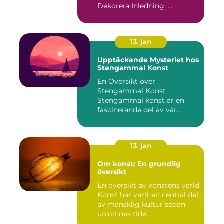
Dekorera Inledning: ...
13. jan
Upptäckande Mysteriet hos
Stengammal Konst
En Översikt över
Stengammal Konst
Stengammal konst är en
fascinerande del av vår
mänskliga historia...
13. jan
Om konst: En grundlig
översikt
En översikt av konstens värld
Konst har varit en central del
av mänsklig kultur sedan
urminnes tide...