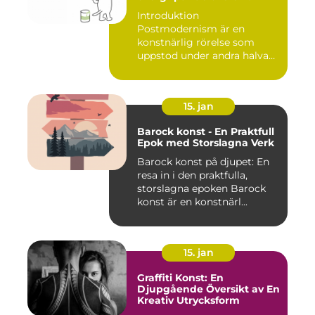
Introduktion
Postmodernism är en
konstnärlig rörelse som
uppstod under andra halvan
av det 20:e århu...
15. jan
Barock konst - En Praktfull
Epok med Storslagna Verk
Barock konst på djupet: En
resa in i den praktfulla,
storslagna epoken Barock
konst är en konstnärl...
15. jan
Graffiti Konst: En
Djupgående Översikt av En
Kreativ Utrycksform