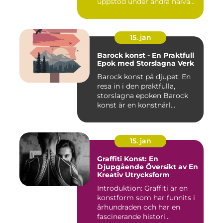
uppstod under andra halvan
av det 20:e århu...
15. jan
Barock konst - En Praktfull
Epok med Storslagna Verk
Barock konst på djupet: En
resa in i den praktfulla,
storslagna epoken Barock
konst är en konstnärl...
15. jan
Graffiti Konst: En
Djupgående Översikt av En
Kreativ Utrycksform
Introduktion: Graffiti är en
konstform som har funnits i
århundraden och har en
fascinerande histori...