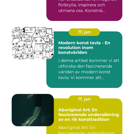
förbrylla, inspirera och
utmana oss. Konstnä...
17. jan
Modern konst tavla - En
revolution inom
konstvärlden
I denna artikel kommer vi att
utforska den fascinerande
världen av modern konst
tavla. Vi kommer att...
17. jan
Aboriginal Art: En
fascinerande undersökning
av en rik konsttradition
Aboriginal Art: En
fascinerande undersökning