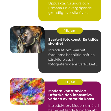
Uppvakta, förundra och
utmana En övergripande,
grundlig översikt över
"provoce...
18. jan
Svartvit fotokonst: En tidlös
skönhet
Introduktion: Svartvit
fotokonst har alltid haft en
särskild plats i
fotograferingens värld. Det
är ...
18. jan
Modern konst tavlor:
Utforska den innovativa
världen av samtida konst
Introduktion: Modernt måleri
har enastående förmåga att