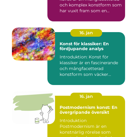
och komplex konstform som
har vuxit fram som en...
16. jan
Konst för klassiker: En
fördjupande analys
Introduktion: Konst för
klassiker är en fascinerande
och mångfacetterad
konstform som väcker
intress...
16. jan
Postmodernism konst: En
övergripande översikt
Introduktion
Postmodernism är en
konstnärlig rörelse som