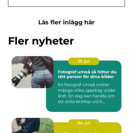
Läs fler inlägg här
Fler nyheter
01. jul
Fotograf umeå så hittar du
rätt person för dina bilder
En fotograf Umeå möter
många olika uppdrag under
året. En dag kan handla om
ett stilla bröllop vid h...
04. jul