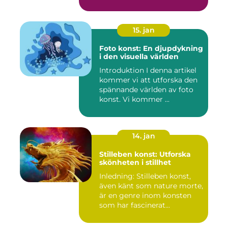
15. jan
Foto konst: En djupdykning
i den visuella världen
Introduktion I denna artikel
kommer vi att utforska den
spännande världen av foto
konst. Vi kommer ...
14. jan
Stilleben konst: Utforska
skönheten i stillhet
Inledning: Stilleben konst,
även känt som nature morte,
är en genre inom konsten
som har fascinerat...