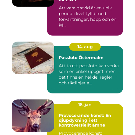
Att vara gravid är en unik
period i livet fylld med
förväntningar, hopp och en
kä...
14. aug
Passfoto Östermalm
Att ta ett passfoto kan verka
som en enkel uppgift, men
det finns en hel del regler
och riktlinjer a...
18. jan
Provocerande konst: En
djupdykning i ett
kontroversiellt ämne
Provocerande konst: