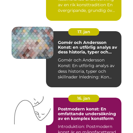
av en rik konsttradition En
övergripande, grundlig öv...
17. jan
Gomér och Andersson
Konst: en utförlig analys av
dess historia, typer och
skillnader
Gomér och Andersson
Konst: En utförlig analys av
dess historia, typer och
skillnader Inledning: Kon...
16. jan
Postmodern konst: En
omfattande undersökning
av en komplex konstform
Introduktion: Postmodern
konst är en mångfacetterad