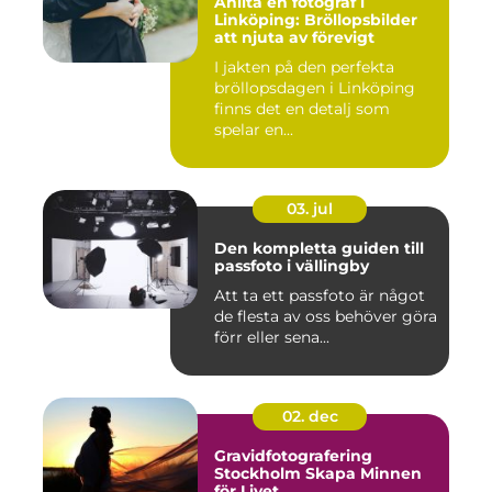
Anlita en fotograf i
Linköping: Bröllopsbilder
att njuta av förevigt
I jakten på den perfekta
bröllopsdagen i Linköping
finns det en detalj som
spelar en...
03. jul
Den kompletta guiden till
passfoto i vällingby
Att ta ett passfoto är något
de flesta av oss behöver göra
förr eller sena...
02. dec
Gravidfotografering
Stockholm Skapa Minnen
för Livet