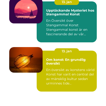
13. jan
Upptäckande Mysteriet hos
Stengammal Konst
En Översikt över
Stengammal Konst
Stengammal konst är en
fascinerande del av vår
mänskliga historia...
13. jan
Om konst: En grundlig
översikt
En översikt av konstens värld
Konst har varit en central del
av mänsklig kultur sedan
urminnes tide...