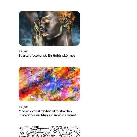
18. jan
Svartvit fotokonst: En tidlös skönhet
18. jan
Modern konst tavlor: Utforska den
innovativa världen av samtida konst