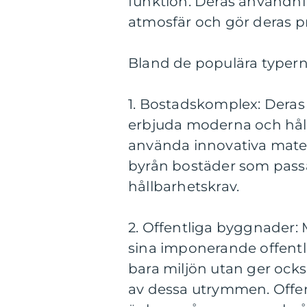
funktion. Deras användnin
atmosfär och gör deras pro
Bland de populära typern
1. Bostadskomplex: Dera
erbjuda moderna och håll
använda innovativa mate
byrån bostäder som passa
hållbarhetskrav.
2. Offentliga byggnader: M
sina imponerande offentl
bara miljön utan ger ocks
av dessa utrymmen. Offen