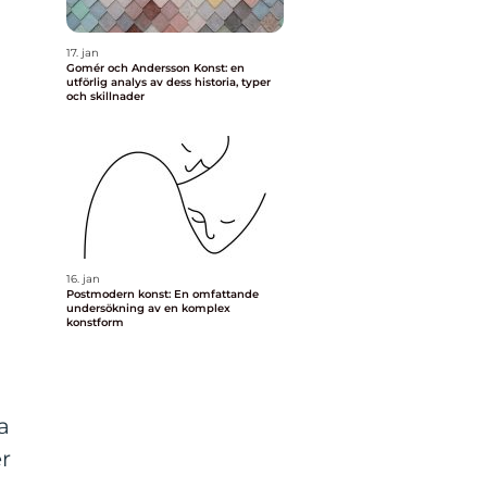
17. jan
Gomér och Andersson Konst: en
utförlig analys av dess historia, typer
och skillnader
16. jan
Postmodern konst: En omfattande
undersökning av en komplex
konstform
a
er