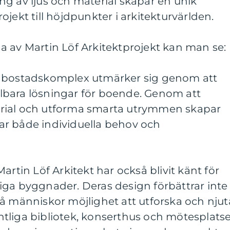
g av ljus och material skapar en unik
jekt till höjdpunkter i arkitekturvärlden.
a av Martin Löf Arkitektprojekt kan man se:
s bostadskomplex utmärker sig genom att
bara lösningar för boende. Genom att
rial och utforma smarta utrymmen skapar
r både individuella behov och
artin Löf Arkitekt har också blivit känt för
iga byggnader. Deras design förbättrar inte
å människor möjlighet att utforska och njut
tliga bibliotek, konserthus och mötesplats