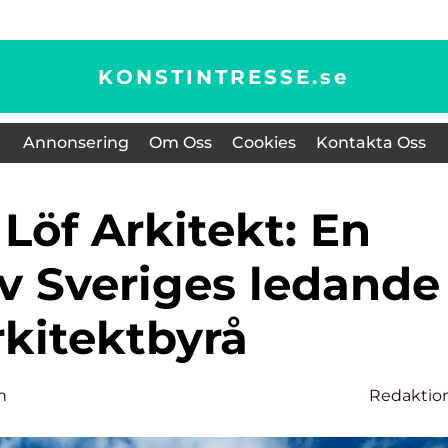
KONSTINTRESSE.
se
Annonsering
Om Oss
Cookies
Kontakta Oss
av Sveriges ledande
rkitektbyrå
n
Redaktio