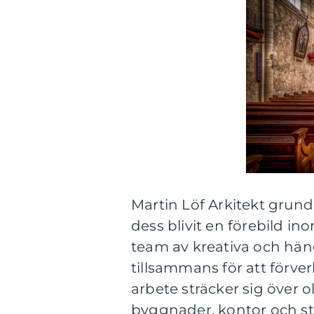
Martin Löf Arkitekt grun
dess blivit en förebild i
team av kreativa och hän
tillsammans för att förve
arbete sträcker sig över o
byggnader, kontor och st