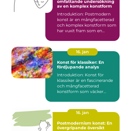
omfattande undersökning
av en komplex konstform
Introduktion: Postmodern
konst är en mångfacetterad
och komplex konstform som
har vuxit fram som en...
16. jan
Konst för klassiker: En
fördjupande analys
Introduktion: Konst för
klassiker är en fascinerande
och mångfacetterad
konstform som väcker
intress...
16. jan
Postmodernism konst: En
övergripande översikt