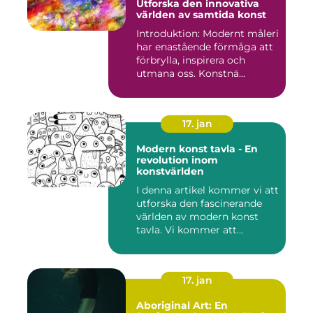
Utforska den innovativa
världen av samtida konst
Introduktion: Modernt måleri
har enastående förmåga att
förbrylla, inspirera och
utmana oss. Konstnä...
17. jan
Modern konst tavla - En
revolution inom
konstvärlden
I denna artikel kommer vi att
utforska den fascinerande
världen av modern konst
tavla. Vi kommer att...
17. jan
Aboriginal Art: En