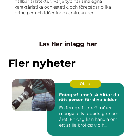
hållbar arkitektur. Varje typ har sina egna
karaktäristika och estetik, och förebådar olika
principer och idéer inom arkitekturen.
Läs fler inlägg här
Fler nyheter
01. jul
Fotograf umeå så hittar du
rätt person för dina bilder
En fotograf Umeå möter
många olika uppdrag under
året. En dag kan handla om
ett stilla bröllop vid h...