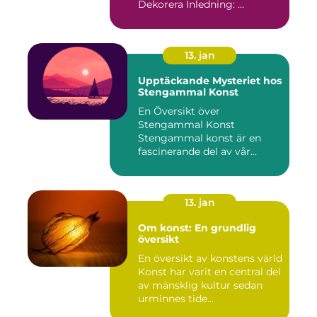
Dekorera Inledning: ...
13. jan
Upptäckande Mysteriet hos
Stengammal Konst
En Översikt över
Stengammal Konst
Stengammal konst är en
fascinerande del av vår
mänskliga historia...
13. jan
Om konst: En grundlig
översikt
En översikt av konstens värld
Konst har varit en central del
av mänsklig kultur sedan
urminnes tide...