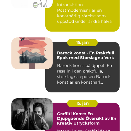
Introduktion
Postmodernism är en
konstnärlig rörelse som
uppstod under andra halvan
av det 20:e århu...
15. jan
Barock konst - En Praktfull
Epok med Storslagna Verk
Barock konst på djupet: En
resa in i den praktfulla,
storslagna epoken Barock
konst är en konstnärl...
15. jan
Graffiti Konst: En
Djupgående Översikt av En
Kreativ Utrycksform