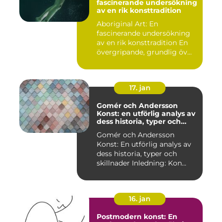
fascinerande undersökning
av en rik konsttradition
Aboriginal Art: En
fascinerande undersökning
av en rik konsttradition En
övergripande, grundlig öv...
17. jan
Gomér och Andersson
Konst: en utförlig analys av
dess historia, typer och
skillnader
Gomér och Andersson
Konst: En utförlig analys av
dess historia, typer och
skillnader Inledning: Kon...
16. jan
Postmodern konst: En