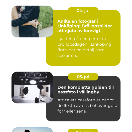
04. jul
Anlita en fotograf i
Linköping: Bröllopsbilder
att njuta av förevigt
I jakten på den perfekta
bröllopsdagen i Linköping
finns det en detalj som
spelar en...
03. jul
Den kompletta guiden till
passfoto i vällingby
Att ta ett passfoto är något
de flesta av oss behöver göra
förr eller sena...