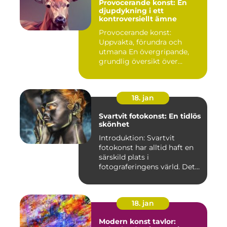
Provocerande konst: En
djupdykning i ett
kontroversiellt ämne
Provocerande konst:
Uppvakta, förundra och
utmana En övergripande,
grundlig översikt över
"provoce...
18. jan
Svartvit fotokonst: En tidlös
skönhet
Introduktion: Svartvit
fotokonst har alltid haft en
särskild plats i
fotograferingens värld. Det
är ...
18. jan
Modern konst tavlor: