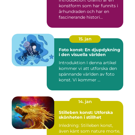
Introduktion: Graffiti är en
konstform som har funnits i
århundraden och har en
fascinerande histori...
15. jan
Foto konst: En djupdykning
i den visuella världen
Introduktion I denna artikel
kommer vi att utforska den
spännande världen av foto
konst. Vi kommer ...
14. jan
Stilleben konst: Utforska
skönheten i stillhet
Inledning: Stilleben konst,
även känt som nature morte,