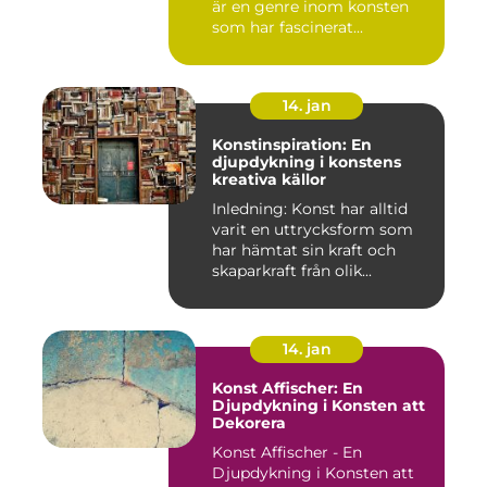
är en genre inom konsten
som har fascinerat...
14. jan
Konstinspiration: En
djupdykning i konstens
kreativa källor
Inledning: Konst har alltid
varit en uttrycksform som
har hämtat sin kraft och
skaparkraft från olik...
14. jan
Konst Affischer: En
Djupdykning i Konsten att
Dekorera
Konst Affischer - En
Djupdykning i Konsten att