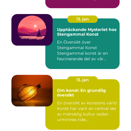
13. jan
Upptäckande Mysteriet hos
Stengammal Konst
En Översikt över
Stengammal Konst
Stengammal konst är en
fascinerande del av vår
mänskliga historia...
13. jan
Om konst: En grundlig
översikt
En översikt av konstens värld
Konst har varit en central del
av mänsklig kultur sedan
urminnes tide...