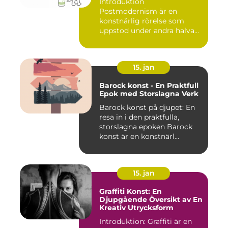
Introduktion
Postmodernism är en
konstnärlig rörelse som
uppstod under andra halvan
av det 20:e århu...
15. jan
Barock konst - En Praktfull
Epok med Storslagna Verk
Barock konst på djupet: En
resa in i den praktfulla,
storslagna epoken Barock
konst är en konstnärl...
15. jan
Graffiti Konst: En
Djupgående Översikt av En
Kreativ Utrycksform
Introduktion: Graffiti är en