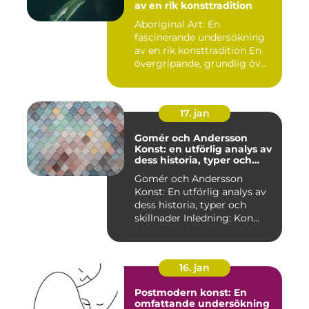
av en rik konsttradition
Aboriginal Art: En
fascinerande undersökning
av en rik konsttradition En
övergripande, grundlig öv...
17. jan
Gomér och Andersson
Konst: en utförlig analys av
dess historia, typer och
skillnader
Gomér och Andersson
Konst: En utförlig analys av
dess historia, typer och
skillnader Inledning: Kon...
16. jan
Postmodern konst: En
omfattande undersökning