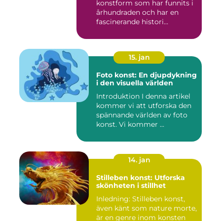
konstform som har funnits i
århundraden och har en
fascinerande histori...
15. jan
Foto konst: En djupdykning
i den visuella världen
Introduktion I denna artikel
kommer vi att utforska den
spännande världen av foto
konst. Vi kommer ...
14. jan
Stilleben konst: Utforska
skönheten i stillhet
Inledning: Stilleben konst,
även känt som nature morte,
är en genre inom konsten