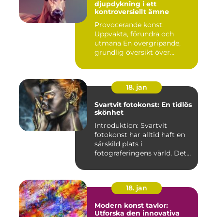
djupdykning i ett
kontroversiellt ämne
Provocerande konst:
Uppvakta, förundra och
utmana En övergripande,
grundlig översikt över
"provoce...
18. jan
Svartvit fotokonst: En tidlös
skönhet
Introduktion: Svartvit
fotokonst har alltid haft en
särskild plats i
fotograferingens värld. Det
är ...
18. jan
Modern konst tavlor:
Utforska den innovativa