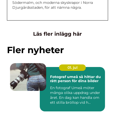
Södermalm, och moderna skyskrapor i Norra
Djurgårdsstaden, för att nämna några.
Läs fler inlägg här
Fler nyheter
01. jul
Fotograf umeå så hittar du
rätt person för dina bilder
En fotograf Umeå möter
många olika uppdrag under
året. En dag kan handla om
ett stilla bröllop vid h...