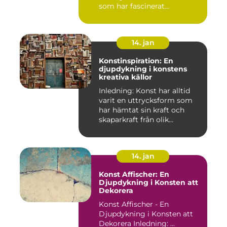
som har fascinerat...
14. jan
Konstinspiration: En
djupdykning i konstens
kreativa källor
Inledning: Konst har alltid
varit en uttrycksform som
har hämtat sin kraft och
skaparkraft från olik...
14. jan
Konst Affischer: En
Djupdykning i Konsten att
Dekorera
Konst Affischer - En
Djupdykning i Konsten att
Dekorera Inledning: ...