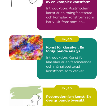
av en komplex konstform
Introduktion: Postmodern
konst är en mångfacetterad
och komplex konstform som
har vuxit fram som en...
16. jan
Konst för klassiker: En
fördjupande analys
Introduktion: Konst för
klassiker är en fascinerande
och mångfacetterad
konstform som väcker
intress...
16. jan
Postmodernism konst: En
övergripande översikt