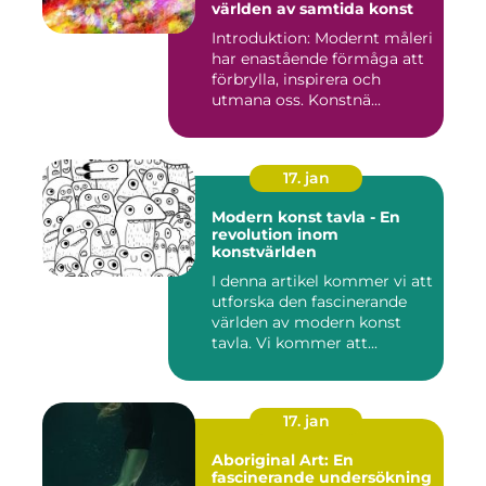
världen av samtida konst
Introduktion: Modernt måleri
har enastående förmåga att
förbrylla, inspirera och
utmana oss. Konstnä...
17. jan
Modern konst tavla - En
revolution inom
konstvärlden
I denna artikel kommer vi att
utforska den fascinerande
världen av modern konst
tavla. Vi kommer att...
17. jan
Aboriginal Art: En
fascinerande undersökning