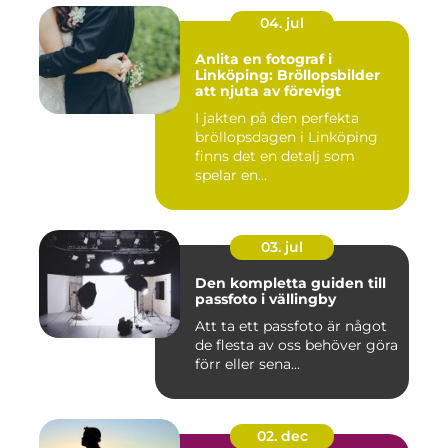
04. jul
Anlita en fotograf i
Linköping: Bröllopsbilder
att njuta av förevigt
I jakten på den perfekta
bröllopsdagen i Linköping
finns det en detalj som
spelar en...
03. jul
Den kompletta guiden till
passfoto i vällingby
Att ta ett passfoto är något
de flesta av oss behöver göra
förr eller sena...
02. dec