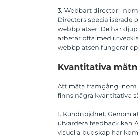
3. Webbart director: Ino
Directors specialiserade 
webbplatser. De har dju
arbetar ofta med utvecklar
webbplatsen fungerar opt
Kvantitativa mätn
Att mäta framgång inom A
finns några kvantitativa s
1. Kundnöjdhet: Genom 
utvärdera feedback kan Art
visuella budskap har ko