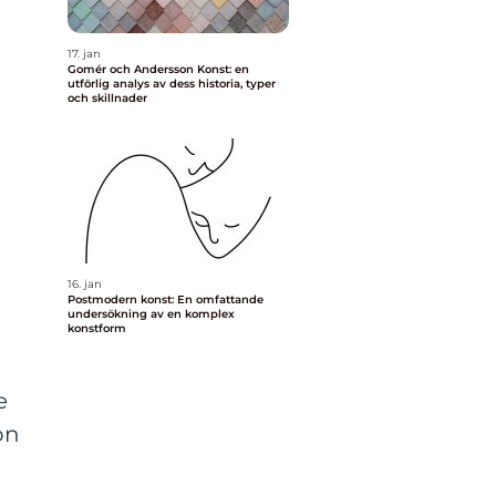
17. jan
Gomér och Andersson Konst: en
utförlig analys av dess historia, typer
och skillnader
16. jan
Postmodern konst: En omfattande
undersökning av en komplex
konstform
e
on