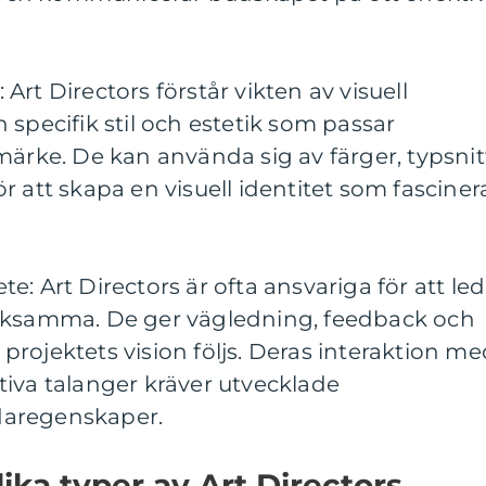
: Art Directors förstår vikten av visuell
 specifik stil och estetik som passar
märke. De kan använda sig av färger, typsnit
r att skapa en visuell identitet som fasciner
: Art Directors är ofta ansvariga för att le
erksamma. De ger vägledning, feedback och
t projektets vision följs. Deras interaktion m
iva talanger kräver utvecklade
daregenskaper.
ika typer av Art Directors