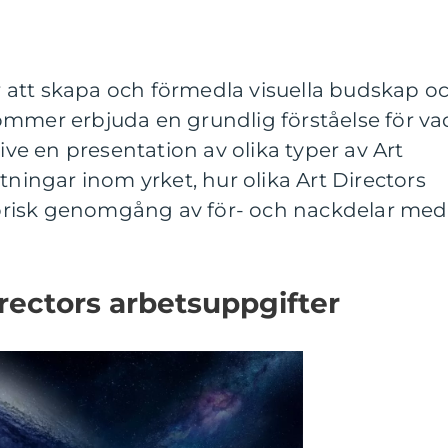
för att skapa och förmedla visuella budskap o
ommer erbjuda en grundlig förståelse för va
sive en presentation av olika typer av Art
tningar inom yrket, hur olika Art Directors
storisk genomgång av för- och nackdelar med
irectors arbetsuppgifter