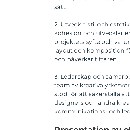
sätt.
2. Utveckla stil och estetik
kohesion och utvecklar en
projektets syfte och varu
layout och komposition fö
och påverkar tittaren.
3. Ledarskap och samarbete
team av kreativa yrkesv
stöd för att säkerställa at
designers och andra kreat
kommunikations- och le
Presentation av ol