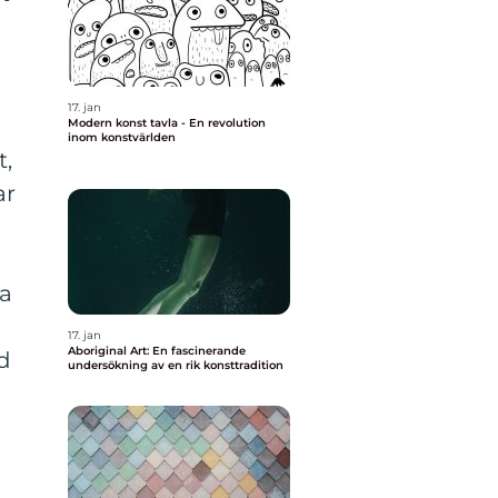
17. jan
Modern konst tavla - En revolution
inom konstvärlden
t,
ar
da
17. jan
Aboriginal Art: En fascinerande
ed
undersökning av en rik konsttradition