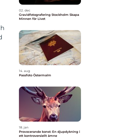
02. dec
Gravidfotografering Stockholm Skapa
Minnen för Livet
ch
d
14. aug
Passfoto Östermalm
18. jan
Provocerande konst: En djupdykning i
ett kontroversiellt ämne