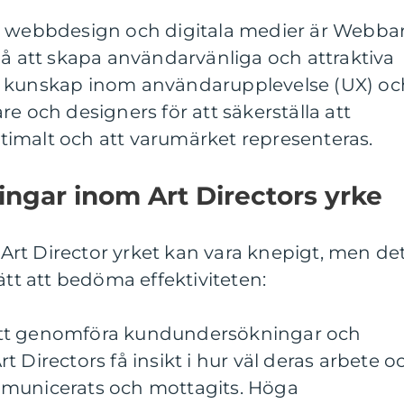
m webbdesign och digitala medier är Webba
på att skapa användarvänliga och attraktiva
p kunskap inom användarupplevelse (UX) oc
e och designers för att säkerställa att
imalt och att varumärket representeras.
ingar inom Art Directors yrke
rt Director yrket kan vara knepigt, men de
ätt att bedöma effektiviteten:
att genomföra kundundersökningar och
 Directors få insikt i hur väl deras arbete o
mmunicerats och mottagits. Höga