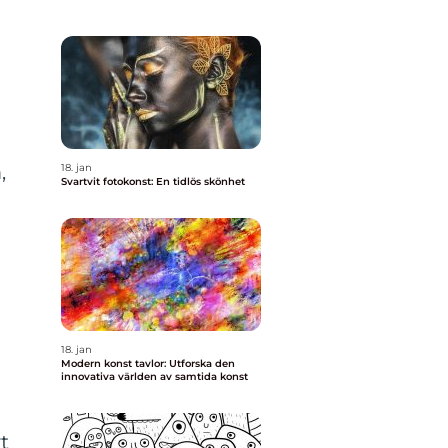
,
18. jan
Svartvit fotokonst: En tidlös skönhet
18. jan
Modern konst tavlor: Utforska den
innovativa världen av samtida konst
t